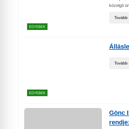
közelgő ü
Tovább
EGYEBEK
Állásl
Tovább
EGYEBEK
Gönc I
rendje