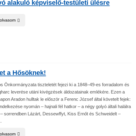
ó alakuló képviselő-testületi ülésre
 olvasom
let a Hősöknek!
 Önkormányzata tiszteletét fejezi ki a 1848–49-es forradalom és
harc leverése utáni kivégzések áldozatainak emlékére. Ezen a
pon Aradon hulltak le először a Ferenc József által követelt fejek:
delkezése nyomán – hajnali fél hatkor – a négy golyó általi halálra
tet – sorrendben Lázárt, Dessewffyt, Kiss Ernőt és Schweidelt –
…
 olvasom