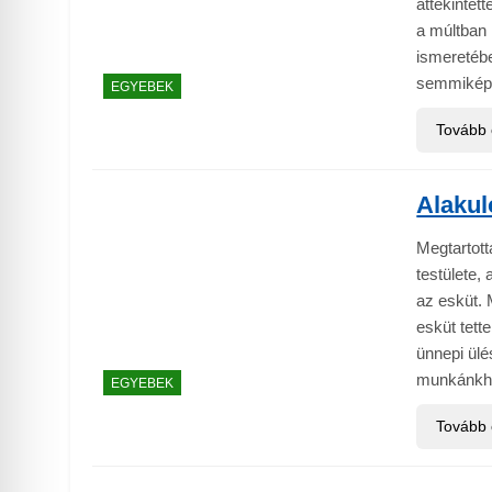
àttekintet
a múltban 
ismeretébe
semmiképpe
EGYEBEK
Tovább
Alakul
Megtartot
testülete,
az esküt. 
esküt tett
ünnepi ülé
munkánkhoz
EGYEBEK
Tovább