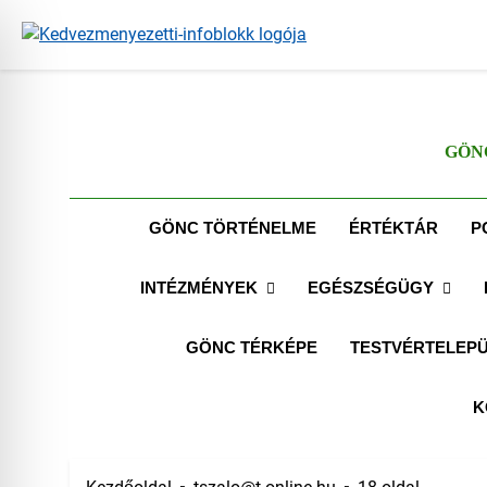
Ugrás
2026.08.07.
a
tartalomra
GÖN
GÖNC TÖRTÉNELME
ÉRTÉKTÁR
P
INTÉZMÉNYEK
EGÉSZSÉGÜGY
GÖNC TÉRKÉPE
TESTVÉRTELEPÜ
K