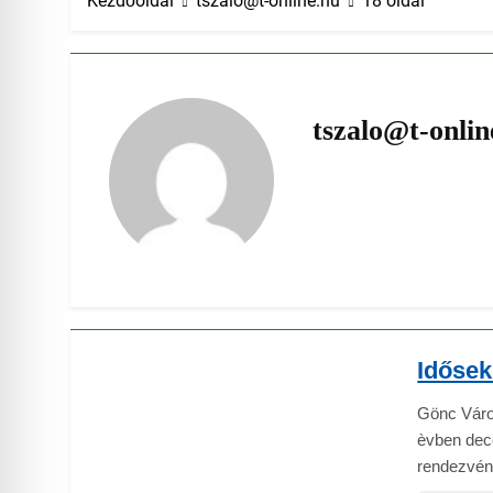
Kezdőoldal
tszalo@t-online.hu
18 oldal
tszalo@t-onlin
Idősek
Gönc Váro
èvben dece
rendezvén