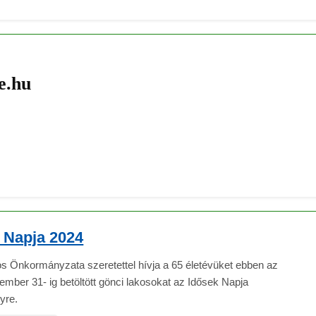
e.hu
 Napja 2024
s Önkormányzata szeretettel hívja a 65 életévüket ebben az
mber 31- ig betöltött gönci lakosokat az Idősek Napja
yre.