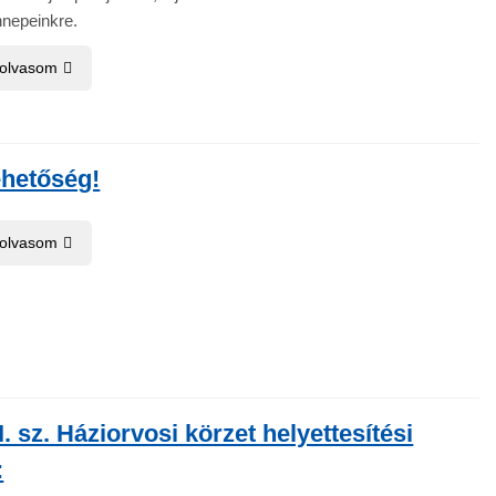
nnepeinkre.
 olvasom
ehetőség!
 olvasom
I. sz. Háziorvosi körzet helyettesítési
: