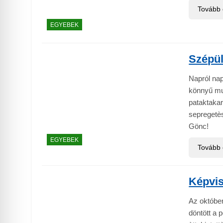
Tovább
EGYEBEK
Szépül
Napról nap
könnyű mun
pataktakar
sepregetès
Gönc!
EGYEBEK
Tovább
Képvise
Az október
döntött a 