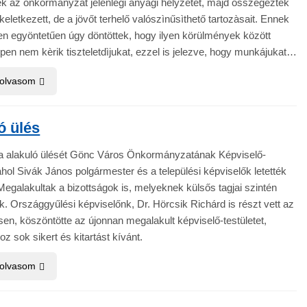
tèk az önkormànyzat jelenlegi anyagi helyzetét, majd összegezték
keletkezett, de a jövőt terhelő valószìnűsìthető tartozàsait. Ennek
n egyöntetűen úgy döntöttek, hogy ilyen körülmények között
n nem kèrik tiszteletdìjukat, ezzel is jelezve, hogy munkájukat…
 olvasom
ó ülés
ta alakuló ülését Gönc Város Önkormányzatának Képviselő-
 ahol Sivák János polgármester és a települési képviselők letették
Megalakultak a bizottságok is, melyeknek külsős tagjai szintén
ek. Országgyűlési képviselőnk, Dr. Hörcsik Richárd is részt vett az
sen, köszöntötte az újonnan megalakult képviselő-testületet,
 sok sikert és kitartást kívánt.
 olvasom