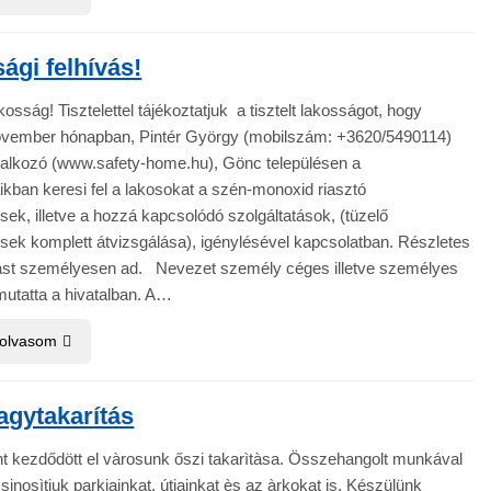
ági felhívás!
kosság! Tisztelettel tájékoztatjuk a tisztelt lakosságot, hogy
ovember hónapban, Pintér György (mobilszám: +3620/5490114)
lalkozó (www.safety-home.hu), Gönc településen a
ikban keresi fel a lakosokat a szén-monoxid riasztó
ek, illetve a hozzá kapcsolódó szolgáltatások, (tüzelő
ek komplett átvizsgálása), igénylésével kapcsolatban. Részletes
tást személyesen ad. Nevezet személy céges illetve személyes
mutatta a hivatalban. A…
 olvasom
agytakarítás
nt kezdődött el vàrosunk őszi takarìtàsa. Összehangolt munkával
 csinosìtjuk parkjainkat, útjainkat ès az àrkokat is. Készülünk