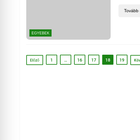
Tovább
EGYEBEK
1
…
16
17
18
19
Előző
Köv