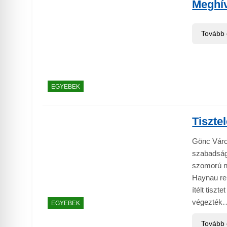
Meghív
Tovább
EGYEBEK
Tiszte
Gönc Város
szabadság
szomorú na
Haynau ren
ítélt tisz
végezték
EGYEBEK
Tovább