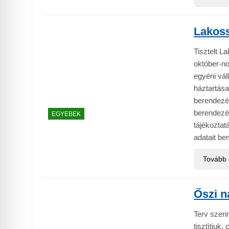
Lakoss
Tisztelt La
október-n
egyéni vál
háztartása
berendezés
berendezés
EGYEBEK
tájékozta
adatait be
Tovább
Őszi n
Terv szeri
tisztìtjuk,