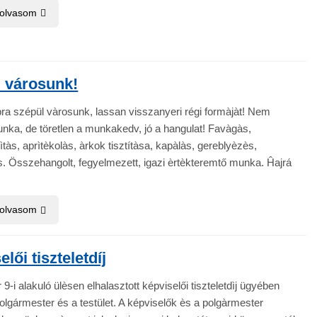
 olvasom
 városunk!
ra szépül vàrosunk, lassan visszanyeri régi formàjàt! Nem
ka, de töretlen a munkakedv, jó a hangulat! Favàgàs,
ìtàs, aprìtèkolàs, àrkok tisztítàsa, kapàlàs, gereblyèzès,
. Összehangolt, fegyelmezett, igazi èrtèkteremtő munka. Ĥajrá
 olvasom
lői tiszteletdíj
 9-i alakuló ülèsen elhalasztott képviselői tiszteletdìj ügyében
polgármester és a testület. A képviselők ès a polgàrmester