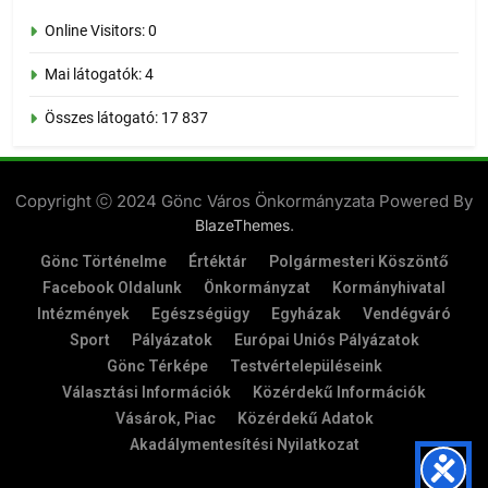
Online Visitors:
0
Mai látogatók:
4
Összes látogató:
17 837
Copyright ⓒ 2024 Gönc Város Önkormányzata Powered By
.
BlazeThemes
Gönc Történelme
Értéktár
Polgármesteri Köszöntő
Facebook Oldalunk
Önkormányzat
Kormányhivatal
Intézmények
Egészségügy
Egyházak
Vendégváró
Sport
Pályázatok
Európai Uniós Pályázatok
Gönc Térképe
Testvértelepüléseink
Választási Információk
Közérdekű Információk
Vásárok, Piac
Közérdekű Adatok
Akadálymentesítési Nyilatkozat