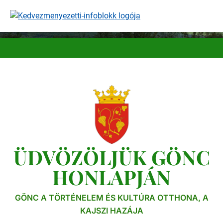
Ugrás
a
tartalomra
ÜDVÖZÖLJÜK GÖNC
HONLAPJÁN
GÖNC A TÖRTÉNELEM ÉS KULTÚRA OTTHONA, A
KAJSZI HAZÁJA