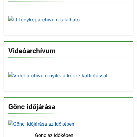
Videóarchívum
Gönc időjárása
Gönc az időképen