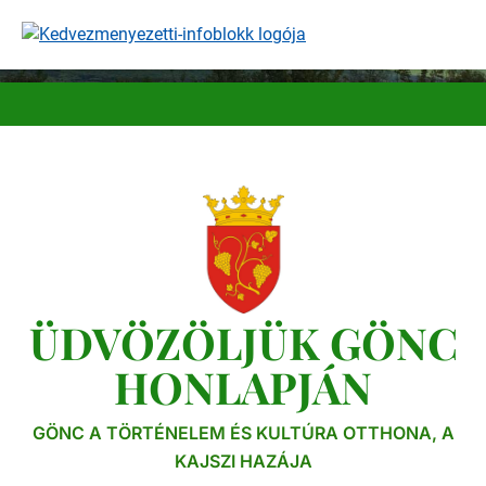
Ugrás
a
tartalomra
ÜDVÖZÖLJÜK GÖNC
HONLAPJÁN
GÖNC A TÖRTÉNELEM ÉS KULTÚRA OTTHONA, A
KAJSZI HAZÁJA