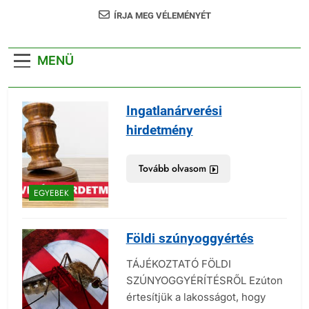
ÍRJA MEG VÉLEMÉNYÉT
MENÜ
Ingatlanárverési
hirdetmény
Tovább olvasom
EGYEBEK
Földi szúnyoggyértés
TÁJÉKOZTATÓ FÖLDI
SZÚNYOGGYÉRÍTÉSRŐL Ezúton
értesítjük a lakosságot, hogy