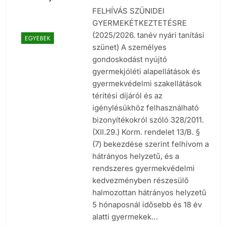
FELHÍVÁS SZÜNIDEI
GYERMEKÉTKEZTETÉSRE
(2025/2026. tanév nyári tanítási
EGYEBEK
szünet) A személyes
gondoskodást nyújtó
gyermekjóléti alapellátások és
gyermekvédelmi szakellátások
térítési díjáról és az
igénylésükhöz felhasználható
bizonyítékokról szóló 328/2011.
(XII.29.) Korm. rendelet 13/B. §
(7) bekezdése szerint felhívom a
hátrányos helyzetű, és a
rendszeres gyermekvédelmi
kedvezményben részesülő
halmozottan hátrányos helyzetű
5 hónaposnál idősebb és 18 év
alatti gyermekek…