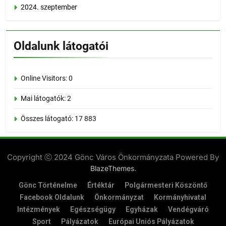
2024. szeptember
Oldalunk látogatói
Online Visitors:
0
Mai látogatók:
2
Összes látogató:
17 883
Copyright ⓒ 2024 Gönc Város Önkormányzata Powered By
.
BlazeThemes
Gönc Történelme
Értéktár
Polgármesteri Köszöntő
Facebook Oldalunk
Önkormányzat
Kormányhivatal
Intézmények
Egészségügy
Egyházak
Vendégváró
Sport
Pályázatok
Európai Uniós Pályázatok