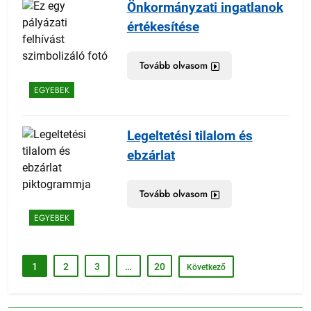
Önkormányzati ingatlanok
értékesítése
Tovább olvasom
EGYEBEK
Legeltetési tilalom és
ebzárlat
Tovább olvasom
EGYEBEK
1
2
3
…
20
Következő