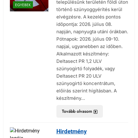
településünk területén földi úton
EGYEBEK
történő szúnyoggyérítés kerül
elvégzésre. A kezelés pontos
időpontja: 2026. július 08.
napján, napnyugta utáni órákban.
Pótnapok: 2026. július 09-10.
napjai, ugyanebben az időben.
Alkalmazott készítmény:
Deltasect PR 1,2 ULV
szúnyogirtó folyadék, vagy
Deltasect PR 20 ULV
szúnyogirtó koncentrátum,
előírás szerint hígításban. A
készítmény…
Tovább olvasom
Hirdetmény