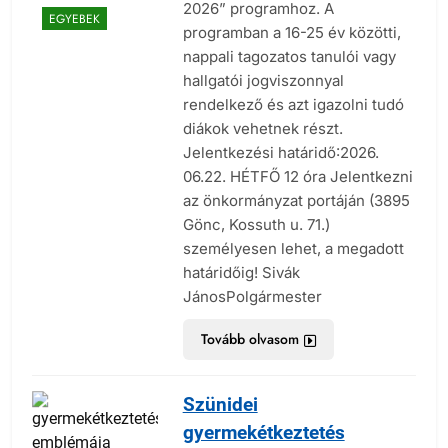
2026” programhoz. A
EGYEBEK
programban a 16-25 év közötti,
nappali tagozatos tanulói vagy
hallgatói jogviszonnyal
rendelkező és azt igazolni tudó
diákok vehetnek részt.
Jelentkezési határidő:2026.
06.22. HÉTFŐ 12 óra Jelentkezni
az önkormányzat portáján (3895
Gönc, Kossuth u. 71.)
személyesen lehet, a megadott
határidőig! Sivák
JánosPolgármester
Tovább olvasom
Szünidei
gyermekétkeztetés