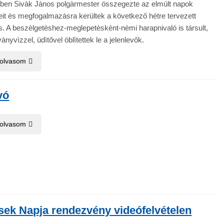
lben Sivàk Jànos polgàrmester összegezte az elmúlt napok
it ès megfogalmazàsra kerültek a következő hétre tervezett
is. A beszèlgetèshez-meglepetèskènt-nèmi harapnivaló is társult,
ànyvìzzel, üdìtővel öblìtettek le a jelenlevők.
 olvasom
vó
 olvasom
sek Napja rendezvény videófelvételen