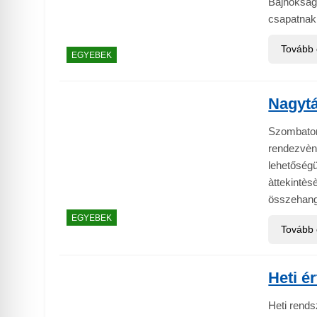
Bajnokság 
csapatnak
Tovább
EGYEBEK
Nagytá
Szombaton
rendezvèn
lehetőségü
àttekintèsè
összehang
EGYEBEK
Tovább
Heti é
Heti rends