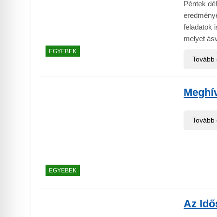
Péntek dé
eredménye
feladatok 
melyet àsv
EGYEBEK
Tovább
Meghí
Tovább
EGYEBEK
Az Idő