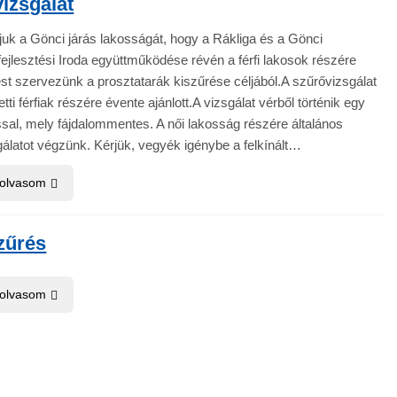
izsgálat
juk a Gönci járás lakosságát, hogy a Rákliga és a Gönci
jlesztési Iroda együttműködése révén a férfi lakosok részére
t szervezünk a prosztatarák kiszűrése céljából.A szűrővizsgálat
etti férfiak részére évente ajánlott.A vizsgálat vérből történik egy
ssal, mely fájdalommentes. A női lakosság részére általános
álatot végzünk. Kérjük, vegyék igénybe a felkínált…
 olvasom
zűrés
 olvasom