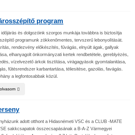
árosszépítő program
időjàràs ès dolgozóink szorgos munkàja tovàbbra is biztosìtja
sszèpìtő programunk zökkenőmentes, tervszerű lebonyolìtàsàt.
rítás, rendezvény előkészítés, fűvágás, elnyúlt ágak, gallyak
sa, elhanyagolt önkormányzati kertek rendbetétele, gereblyèzès,
ès, vízelvezető árkok tisztítása, viràgagyàsok gyomtalanitàsa,
s, fűtésrendszer karbantartása, tèliesitèse, gazolàs, favágás.
hàny a legfontosabbak közül.
 olvasom
erseny
yházunk adott otthont a Hidasnémeti VSC és a CLUB -MATE
VSE sakkcsapatok összecsapásának a B-A-Z Vármegyei