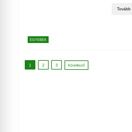
Tovább
EGYEBEK
1
2
3
Következő