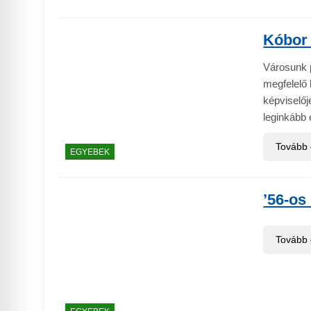
Kóbor 
Városunk p
megfelelő 
képviselőj
leginkább é
Tovább
EGYEBEK
’56-o
Tovább