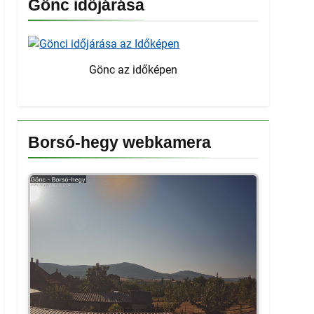
Gönc időjárása
Gönc az időképen
Borsó-hegy webkamera