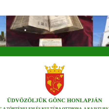
ÜDVÖZÖLJÜK GÖNC HONLAPJÁN
C A TÖRTÉNELEM ÉS KULTÚRA OTTHONA, A KAJSZI HA