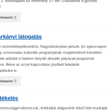
2. fordulójában.Az eredmény 3:7 lett. Gratulálunk a győztes
!
 olvasom
rkányi látogatás
 testvèrtelepülèsünkön, Nagytàrkànyban jártunk. Az egèsznapos
y színvonalas kulturális programjának megtekintésèt követően
nk adódott a határon àtnyúló aktuális pàlyàzati programok
re, illetve az ezzel kapcsolatos jövőbeli feladatok
olàsàra is.
 olvasom
rtékelés
zeressèggel elemezzük, èrtèkeljük dolgozóink előző heti munkàjàt.