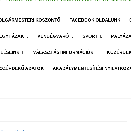
OLGÁRMESTERI KÖSZÖNTŐ
FACEBOOK OLDALUNK
EGYHÁZAK
VENDÉGVÁRÓ
SPORT
PÁLYÁZ
LÉSEINK
VÁLASZTÁSI INFORMÁCIÓK
KÖZÉRDEK
ÖZÉRDEKŰ ADATOK
AKADÁLYMENTESÍTÉSI NYILATKOZ