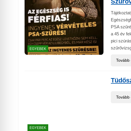
Szűrőv
Tájékoztat
Egészségfe
PSA szűrés
a 45 év fel
pici szúrá
szűrővizsg
EGYEBEK
Tovább
Tüdős
Tovább
EGYEBEK