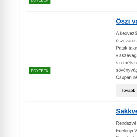
EGYEBEK
Őszi v
A kedvező 
őszi vàro
Patak taka
visszavágá
szemètszed
sövényvágá
EGYEBEK
Csupán nè
Tovább
Sakkv
Rendezvén
Edelényi 