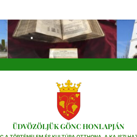
ÜDVÖZÖLJÜK GÖNC HONLAPJÁN
C A TÖRTÉNELEM ÉS KULTÚRA OTTHONA, A KAJSZI HA