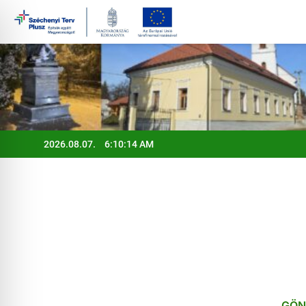
Ugrás
a
tartalomra
2026.08.07.
6:10:15 AM
GÖN