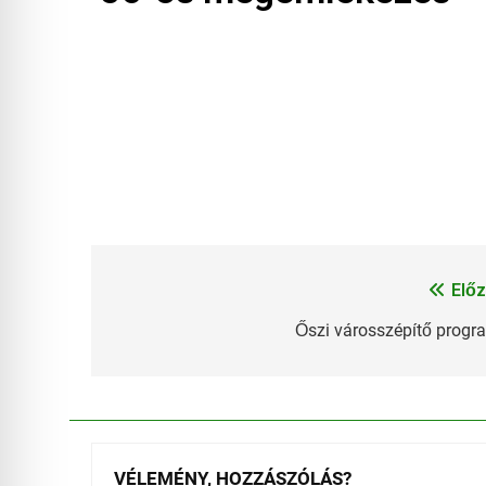
Előz
Bejegyzés
navigáció
Őszi városszépítő progr
VÉLEMÉNY, HOZZÁSZÓLÁS?