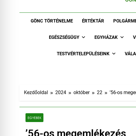
GÖNC TÖRTÉNELME
ÉRTÉKTÁR
POLGÁRME
EGÉSZSÉGÜGY
EGYHÁZAK
V
TESTVÉRTELEPÜLÉSEINK
VÁLA
Kezdőoldal
2024
október
22
’56-os meg
EGYEBEK
’56-os megemlékezés