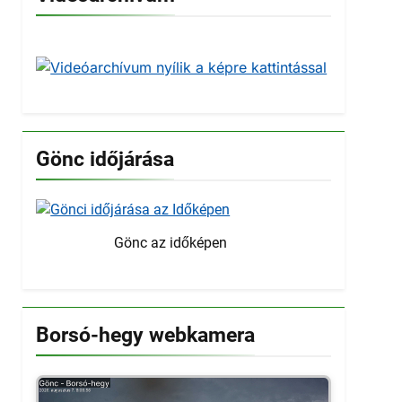
Gönc időjárása
Gönc az időképen
Borsó-hegy webkamera