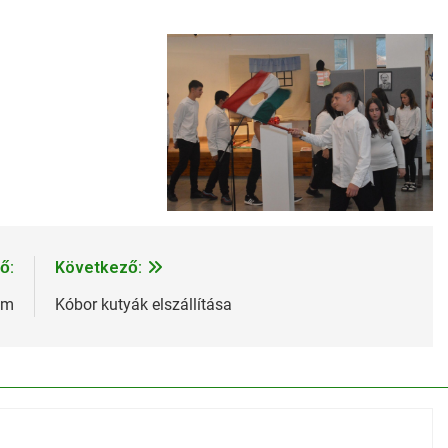
ő:
Következő:
am
Kóbor kutyák elszállítása