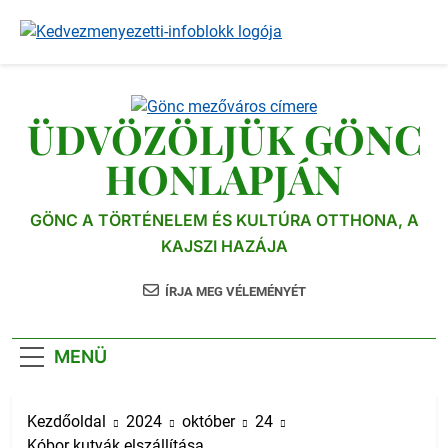
Ugrás
a
tartalomra
ÜDVÖZÖLJÜK GÖNC
HONLAPJÁN
GÖNC A TÖRTÉNELEM ÉS KULTÚRA OTTHONA, A
KAJSZI HAZÁJA
ÍRJA MEG VÉLEMÉNYÉT
MENÜ
Kezdőoldal
2024
október
24
Kóbor kutyák elszállítása