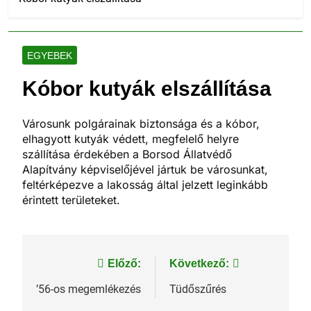
EGYEBEK
Kóbor kutyák elszállítása
Városunk polgárainak biztonsága és a kóbor,
elhagyott kutyák védett, megfelelő helyre
szállítása érdekében a Borsod Állatvédő
Alapítvány képviselőjével jártuk be városunkat,
feltérképezve a lakosság által jelzett leginkább
érintett területeket.
Bejegyzés
Előző:
Következő:
navigáció
’56-os megemlékezés
Tüdőszűrés