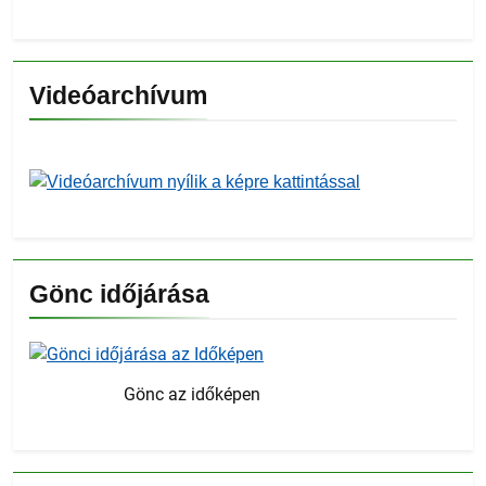
Videóarchívum
Gönc időjárása
Gönc az időképen