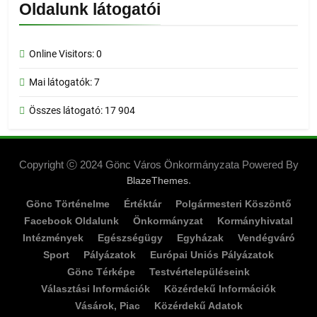
Oldalunk látogatói
Online Visitors:
0
Mai látogatók:
7
Összes látogató:
17 904
Copyright ⓒ 2024 Gönc Város Önkormányzata Powered By
.
BlazeThemes
Gönc Történelme
Értéktár
Polgármesteri Köszöntő
Facebook Oldalunk
Önkormányzat
Kormányhivatal
Intézmények
Egészségügy
Egyházak
Vendégváró
Sport
Pályázatok
Európai Uniós Pályázatok
Gönc Térképe
Testvértelepüléseink
Választási Információk
Közérdekű Információk
Vásárok, Piac
Közérdekű Adatok