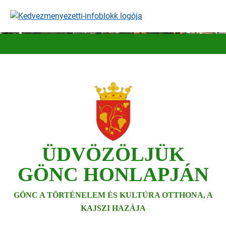
Ugrás
a
tartalomra
ÜDVÖZÖLJÜK
GÖNC HONLAPJÁN
GÖNC A TÖRTÉNELEM ÉS KULTÚRA OTTHONA, A
KAJSZI HAZÁJA