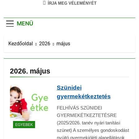
ÍRJA MEG VÉLEMÉNYÉT
MENÜ
Kezdőoldal
2026
május
2026. május
Szünidei
gyermekétkeztetés
FELHÍVÁS SZÜNIDEI
GYERMEKÉTKEZTETÉSRE
(2025/2026. tanév nyári tanítási
EGYEBEK
szünet) A személyes gondoskodást
nyújtó gyermekjóléti alapellátások