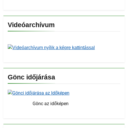
Videóarchívum
Gönc időjárása
Gönc az időképen