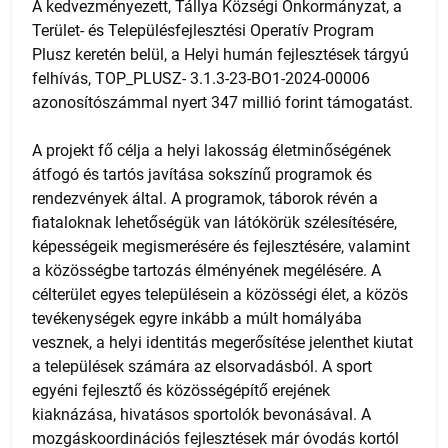
A kedvezményezett, Tállya Községi Önkormányzat, a
Terület- és Településfejlesztési Operatív Program
Plusz keretén belül, a Helyi humán fejlesztések tárgyú
felhívás, TOP_PLUSZ- 3.1.3-23-BO1-2024-00006
azonosítószámmal nyert 347 millió forint támogatást.
A projekt fő célja a helyi lakosság életminőségének
átfogó és tartós javítása sokszínű programok és
rendezvények által. A programok, táborok révén a
fiataloknak lehetőségük van látókörük szélesítésére,
képességeik megismerésére és fejlesztésére, valamint
a közösségbe tartozás élményének megélésére. A
célterület egyes településein a közösségi élet, a közös
tevékenységek egyre inkább a múlt homályába
vesznek, a helyi identitás megerősítése jelenthet kiutat
a települések számára az elsorvadásból. A sport
egyéni fejlesztő és közösségépítő erejének
kiaknázása, hivatásos sportolók bevonásával. A
mozgáskoordinációs fejlesztések már óvodás kortól