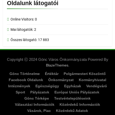
Oldalunk látogatói
Online Visitors:
0
Mai látogatók:
2
Összes látogató:
17 883
Copyright ⓒ 2024 Gönc Város Önkormányzata Powered By
.
BlazeThemes
Gönc Történelme
Értéktár
Polgármesteri Köszöntő
Facebook Oldalunk
Önkormányzat
Kormányhivatal
Intézmények
Egészségügy
Egyházak
Vendégváró
Sport
Pályázatok
Európai Uniós Pályázatok
Gönc Térképe
Testvértelepüléseink
Választási Információk
Közérdekű Információk
Vásárok, Piac
Közérdekű Adatok