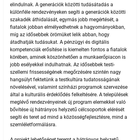
elindulnak. A generációk közötti tudásátadás a
különféle rendezvényeken segíti a generációk közötti
szakadék áthidalását, egymás jobb megértését, a
fiatalok jobban elmélyedhetnek a hagyományokban,
míg az idősebbek örömüket lelik abban, hogy
átadhatják tudásukat. A pénzügyi és digitális
kompetenciák erősítése is kiemelten fontos a fiatalok
körében, aminek köszönhetően a munkaerőpiacon is
jobb esélyekkel indulhatnak. Az idősebbek testi-
szellemi frissességének megőrzésére szintén nagy
hangsúlyt fektetünk a testkultúra tudatosságának
növelésével, valamint színházi programok szervezése
által a kulturális érdeklődés felkeltésére. A települések
meglévő rendezvényeinek új program elemekkel való
bővítése új hátrányos helyzetű célcsoportok elérését
segíti és teret ad mind a közösségfejlesztésre, mind a
szemléletformálásra.
A projekt lehetőséget teremt a hátrányos helyzetű