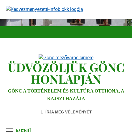
Ugrás
a
tartalomra
ÜDVÖZÖLJÜK GÖNC
HONLAPJÁN
GÖNC A TÖRTÉNELEM ÉS KULTÚRA OTTHONA, A
KAJSZI HAZÁJA
ÍRJA MEG VÉLEMÉNYÉT
MENÜ