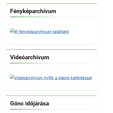
Fényképarchívum
Videóarchívum
Gönc időjárása