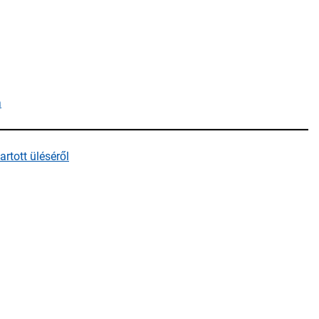
a
rtott üléséről