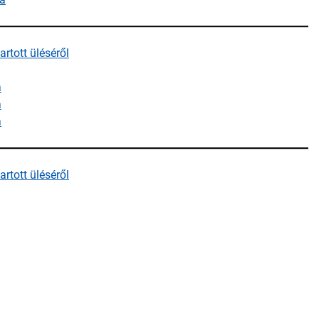
rtott üléséről
a
a
a
rtott üléséről