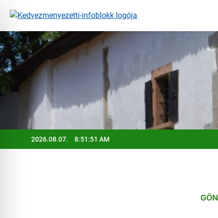
Ugrás
a
tartalomra
2026.08.07.
8:51:52 AM
GÖN