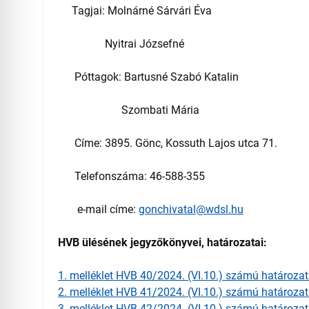
Tagjai: Molnárné Sárvári Éva
Nyitrai Józsefné
Póttagok: Bartusné Szabó Katalin
Szombati Mária
Címe: 3895. Gönc, Kossuth Lajos utca 71.
Telefonszáma: 46-588-355
e-mail címe:
gonchivatal@wdsl.hu
HVB ülésének jegyzőkönyvei, határozatai:
1. melléklet HVB 40/2024. (VI.10.) számú határoza
2. melléklet HVB 41/2024. (VI.10.) számú határoza
3. melléklet HVB 42/2024. (VI.10.) számú határoza