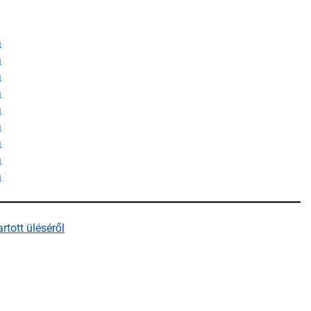
a
a
a
a
a
a
a
a
a
tott üléséről