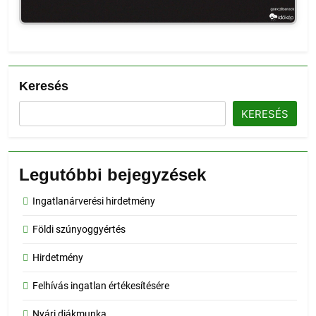
Keresés
KERESÉS
Legutóbbi bejegyzések
Ingatlanárverési hirdetmény
Földi szúnyoggyértés
Hirdetmény
Felhívás ingatlan értékesítésére
Nyári diákmunka