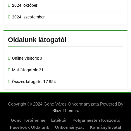
2024. október
2024. szeptember
Oldalunk látogatói
Online Visitors:
0
Mai látogatók:
21
Összes látogató:
17 854
Copyright ⓒ 2024 Gönc Város Önkormányzata Powered By
.
BlazeThemes
Gönc Történelme
Értéktár
Polgármesteri Köszöntő
Facebook Oldalunk
Önkormányzat
Kormányhivatal