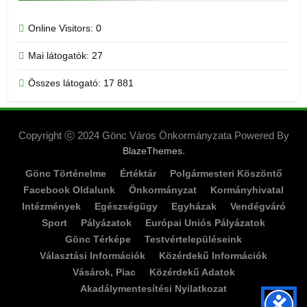
Online Visitors:
0
Mai látogatók:
27
Összes látogató:
17 881
Copyright ⓒ 2024 Gönc Város Önkormányzata Powered By
.
BlazeThemes
Gönc Történelme
Értéktár
Polgármesteri Köszöntő
Facebook Oldalunk
Önkormányzat
Kormányhivatal
Intézmények
Egészségügy
Egyházak
Vendégváró
Sport
Pályázatok
Európai Uniós Pályázatok
Gönc Térképe
Testvértelepüléseink
Választási Információk
Közérdekű Információk
Vásárok, Piac
Közérdekű Adatok
Akadálymentesítési Nyilatkozat