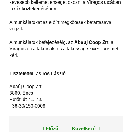
kevesebb kellemetlenséget okozni a Virágos utcában
lakók közlekedésében.
A munkálatokat az előírt megkötések betartásával
végzik.
A munkálatok befejezéséig, az
Abaúj Coop Zrt
. a
Virágos utca lakóinak, és a lakosság szíves türelmét
kéri.
Tisztelettel, Zsiros László
Abaúj Coop Zrt.
3860, Encs
Petőfi út 71.-73.
+36-30/153-0008
Bejegyzés
Előző:
Következő: