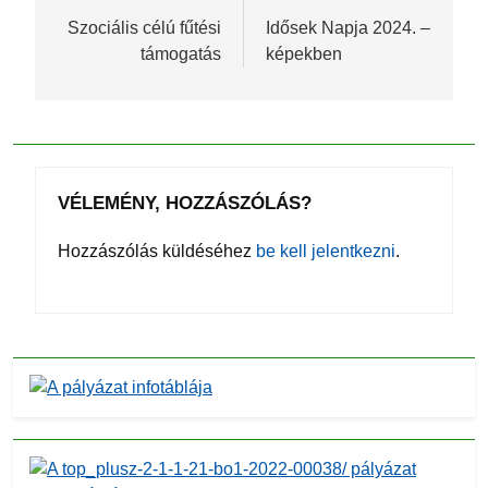
navigáció
Szociális célú fűtési
Idősek Napja 2024. –
támogatás
képekben
VÉLEMÉNY, HOZZÁSZÓLÁS?
Hozzászólás küldéséhez
be kell jelentkezni
.