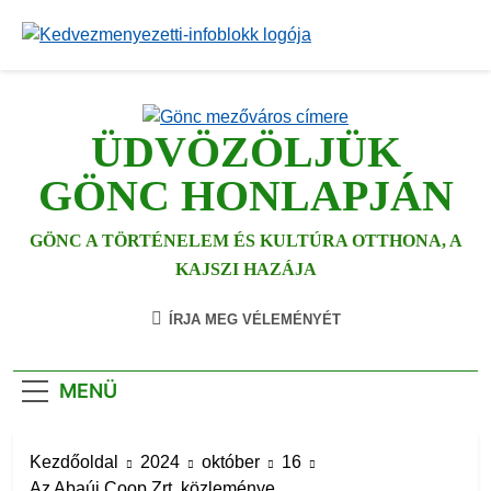
Ugrás
a
tartalomra
ÜDVÖZÖLJÜK
GÖNC HONLAPJÁN
GÖNC A TÖRTÉNELEM ÉS KULTÚRA OTTHONA, A
KAJSZI HAZÁJA
ÍRJA MEG VÉLEMÉNYÉT
MENÜ
Kezdőoldal
2024
október
16
Az Abaúj Coop Zrt. közleménye