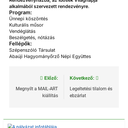
Rendezvényházba, az
Idősek Világnapja
alkalmából szervezett rendezvényre
.
Program:
Ünnepi köszöntés
Kulturális műsor
Vendéglátás
Beszélgetés, nótázás
Fellépők:
Szépenszóló Társulat
Abaúji Hagyományőrző Népi Együttes
Bejegyzés
Előző:
Következő:
navigáció
Megnyílt a MAIL-ART
Legeltetési tilalom és
kiállítás
ebzárlat