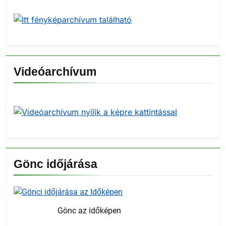
Videóarchívum
Gönc időjárása
Gönc az időképen