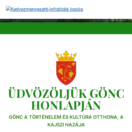
Ugrás
a
tartalomra
ÜDVÖZÖLJÜK GÖNC
HONLAPJÁN
GÖNC A TÖRTÉNELEM ÉS KULTÚRA OTTHONA, A
KAJSZI HAZÁJA