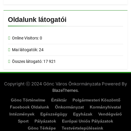
Oldalunk látogatói
Online Visitors:
0
Mai látogatók:
24
Összes látogató:
17 921
Copyright ⓒ 2024 Gönc Város Önkormányzata Powered By
.
BlazeThemes
Gönc Történelme
Értéktár
Polgármesteri Köszöntő
Facebook Oldalunk
Önkormányzat
Kormányhivatal
Intézmények
Egészségügy
Egyházak
Vendégváró
Sport
Pályázatok
Európai Uniós Pályázatok
Gönc Térképe
Testvértelepüléseink