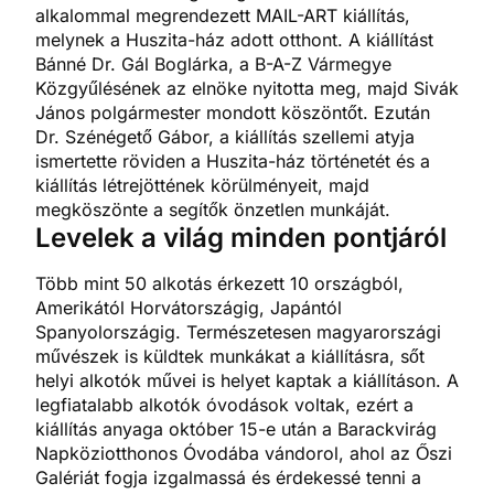
alkalommal megrendezett MAIL-ART kiállítás,
melynek a Huszita-ház adott otthont. A kiállítást
Bánné Dr. Gál Boglárka, a B-A-Z Vármegye
Közgyűlésének az elnöke nyitotta meg, majd Sivák
János polgármester mondott köszöntőt. Ezután
Dr. Szénégető Gábor, a kiállítás szellemi atyja
ismertette röviden a Huszita-ház történetét és a
kiállítás létrejöttének körülményeit, majd
megköszönte a segítők önzetlen munkáját.
Levelek a világ minden pontjáról
Több mint 50 alkotás érkezett 10 országból,
Amerikától Horvátországig, Japántól
Spanyolországig. Természetesen magyarországi
művészek is küldtek munkákat a kiállításra, sőt
helyi alkotók művei is helyet kaptak a kiállításon. A
legfiatalabb alkotók óvodások voltak, ezért a
kiállítás anyaga október 15-e után a Barackvirág
Napköziotthonos Óvodába vándorol, ahol az Őszi
Galériát fogja izgalmassá és érdekessé tenni a