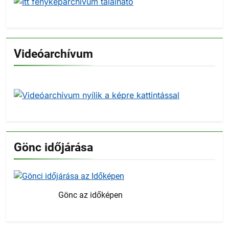
Videóarchívum
Gönc időjárása
Gönc az időképen