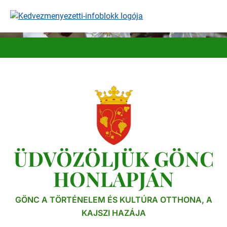
Ugrás
a
tartalomra
ÜDVÖZÖLJÜK GÖNC
HONLAPJÁN
GÖNC A TÖRTÉNELEM ÉS KULTÚRA OTTHONA, A
KAJSZI HAZÁJA