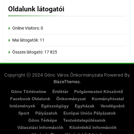
Oldalunk látogatói
Online Visitors:
0
Mai látogatók:
11
Összes látogató:
17 825
Copyright ⓒ 2024 Gönc Város Önkormányzata Powered By
.
BlazeThemes
Gönc Történelme
Értéktár
Polgármesteri Köszöntő
Facebook Oldalunk
Önkormányzat
Kormányhivatal
Intézmények
Egészségügy
Egyházak
Vendégváró
Sport
Pályázatok
Európai Uniós Pályázatok
Gönc Térképe
Testvértelepüléseink
Választási Információk
Közérdekű Információk