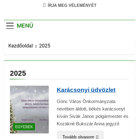
ÍRJA MEG VÉLEMÉNYÉT
MENÜ
Kezdőoldal
2025
2025
Karácsonyi üdvözlet
Gönc Város Önkormányzata
nevében áldott, békés karácsonyt
kíván Sivák János polgármester és
Kozákné Bukszár Anna jegyző
EGYEBEK
Tovább olvasom