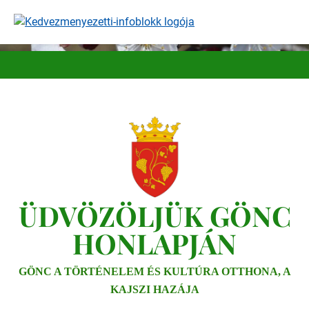
Ugrás
a
tartalomra
ÜDVÖZÖLJÜK GÖNC
HONLAPJÁN
GÖNC A TÖRTÉNELEM ÉS KULTÚRA OTTHONA, A
KAJSZI HAZÁJA