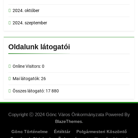
2024. október
2024. szeptember
Oldalunk látogatói
Online Visitors:
0
Mai látogatók:
26
Összes látogató:
17 880
Copyright ⓒ 2024 Gönc Város Önkormányzata Powered By
.
BlazeThemes
Gönc Történelme
Értéktár
Polgármesteri Köszöntő