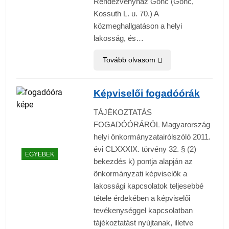
Rendezvényház Gönc (Gönc,
Kossuth L. u. 70.) A
közmeghallgatáson a helyi
lakosság, és…
Tovább olvasom
Képviselői fogadóórák
TÁJÉKOZTATÁS
FOGADÓÓRÁRÓL Magyarország
helyi önkormányzatairólszóló 2011.
évi CLXXXIX. törvény 32. § (2)
EGYEBEK
bekezdés k) pontja alapján az
önkormányzati képviselők a
lakossági kapcsolatok teljesebbé
tétele érdekében a képviselői
tevékenységgel kapcsolatban
tájékoztatást nyújtanak, illetve