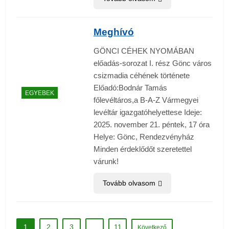
Meghívó
GÖNCI CÉHEK NYOMÁBAN
előadás-sorozat I. rész Gönc város
csizmadia céhének története
Előadó:Bodnár Tamás
EGYEBEK
főlevéltáros,a B-A-Z Vármegyei
levéltár igazgatóhelyettese Ideje:
2025. november 21. péntek, 17 óra
Helye: Gönc, Rendezvényház
Minden érdeklődőt szeretettel
várunk!
Tovább olvasom
1
2
3
…
11
Következő