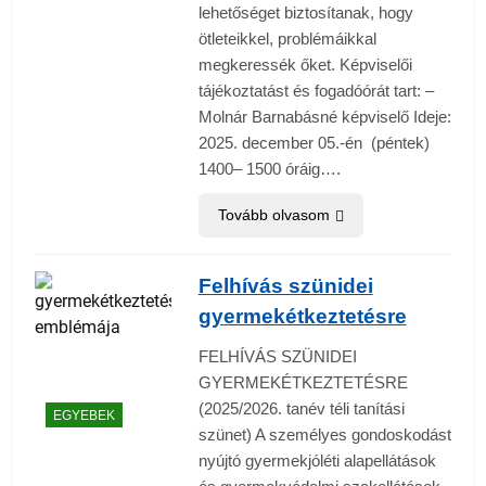
lehetőséget biztosítanak, hogy
ötleteikkel, problémáikkal
megkeressék őket. Képviselői
tájékoztatást és fogadóórát tart: –
Molnár Barnabásné képviselő Ideje:
2025. december 05.-én (péntek)
1400– 1500 óráig….
Tovább olvasom
Felhívás szünidei
gyermekétkeztetésre
FELHÍVÁS SZÜNIDEI
GYERMEKÉTKEZTETÉSRE
(2025/2026. tanév téli tanítási
EGYEBEK
szünet) A személyes gondoskodást
nyújtó gyermekjóléti alapellátások