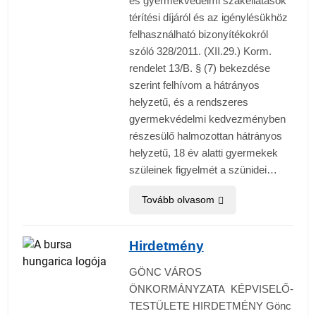
és gyermekvédelmi szakellátások
térítési díjáról és az igénylésükhöz
felhasználható bizonyítékokról
szóló 328/2011. (XII.29.) Korm.
rendelet 13/B. § (7) bekezdése
szerint felhívom a hátrányos
helyzetű, és a rendszeres
gyermekvédelmi kedvezményben
részesülő halmozottan hátrányos
helyzetű, 18 év alatti gyermekek
szüleinek figyelmét a szünidei…
Tovább olvasom
Hirdetmény
GÖNC VÁROS
ÖNKORMÁNYZATA KÉPVISELŐ-
TESTÜLETE HIRDETMÉNY Gönc