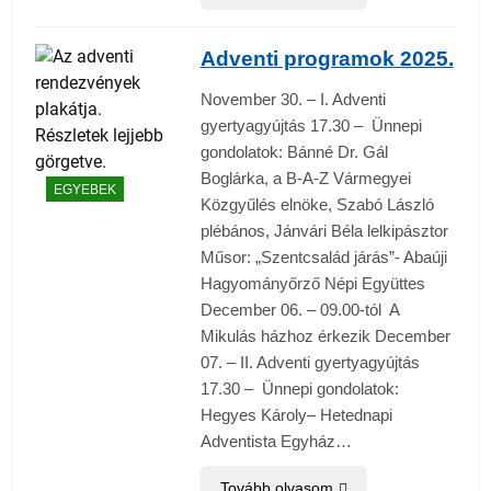
Adventi programok 2025.
November 30. – I. Adventi
gyertyagyújtás 17.30 – Ünnepi
gondolatok: Bánné Dr. Gál
Boglárka, a B-A-Z Vármegyei
EGYEBEK
Közgyűlés elnöke, Szabó László
plébános, Jánvári Béla lelkipásztor
Műsor: „Szentcsalád járás”- Abaúji
Hagyományőrző Népi Együttes
December 06. – 09.00-tól A
Mikulás házhoz érkezik December
07. – II. Adventi gyertyagyújtás
17.30 – Ünnepi gondolatok:
Hegyes Károly– Hetednapi
Adventista Egyház…
Tovább olvasom