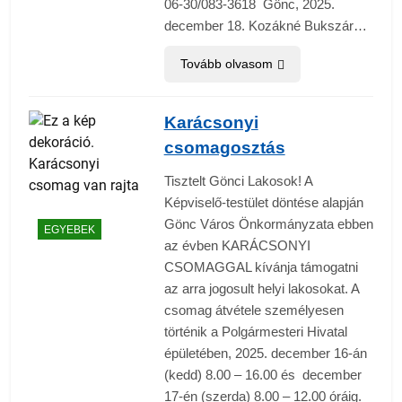
06-30/083-3618 Gönc, 2025.
december 18. Kozákné Bukszár…
Tovább olvasom
Karácsonyi
csomagosztás
Tisztelt Gönci Lakosok! A
Képviselő-testület döntése alapján
Gönc Város Önkormányzata ebben
EGYEBEK
az évben KARÁCSONYI
CSOMAGGAL kívánja támogatni
az arra jogosult helyi lakosokat. A
csomag átvétele személyesen
történik a Polgármesteri Hivatal
épületében, 2025. december 16-án
(kedd) 8.00 – 16.00 és december
17-én (szerda) 8.00 – 12.00 óráig.