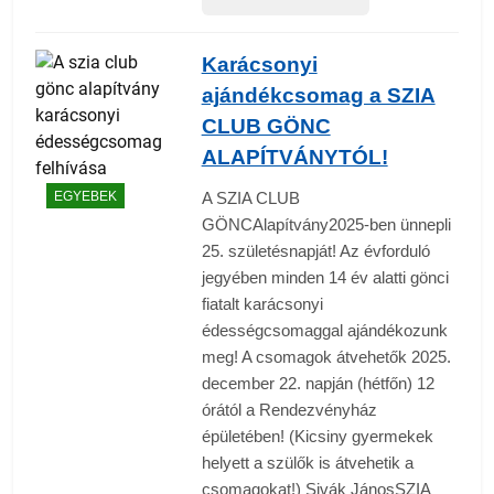
Karácsonyi
ajándékcsomag a SZIA
CLUB GÖNC
ALAPÍTVÁNYTÓL!
EGYEBEK
A SZIA CLUB
GÖNCAlapítvány2025-ben ünnepli
25. születésnapját! Az évforduló
jegyében minden 14 év alatti gönci
fiatalt karácsonyi
édességcsomaggal ajándékozunk
meg! A csomagok átvehetők 2025.
december 22. napján (hétfőn) 12
órától a Rendezvényház
épületében! (Kicsiny gyermekek
helyett a szülők is átvehetik a
csomagokat!) Sivák JánosSZIA