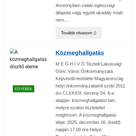
Amennyiben valaki egészségi
állapota vagy egyéb akadály miatt
nem…
Tovább olvasom
Közmeghallgatás
M E G H Í V Ó Tisztelt Lakosság!
Gönc Város Önkormányzata
Képviselő-testülete Magyarország
helyi önkormányzatairól szóló 2011
EGYEBEK
évi CLXXXIX. törvény 54. §-a
alapján közmeghallgatást tart,
melyre ezúton tisztelettel
meghívom. A közmeghallgatás
ideje: 2025. december 16. (kedd)
napján 17 00 óra Helye: