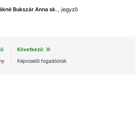
ákné Bukszár Anna sk.
, jegyző
ő:
Következő:
ny
Képviselői fogadóórák