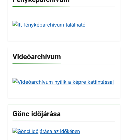
Videóarchívum
Gönc időjárása