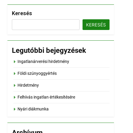
Keresés
KERESÉS
Legutóbbi bejegyzések
Ingatlanárverési hirdetmény
Földi szúnyoggyértés
Hirdetmény
Felhívás ingatlan értékesítésére
Nyári diákmunka
Archívum