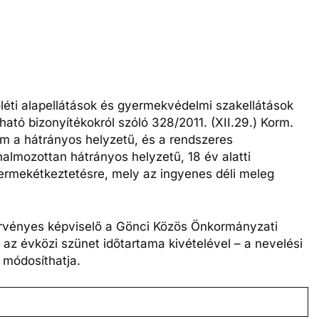
éti alapellátások és gyermekvédelmi szakellátások
lható bizonyítékokról szóló 328/2011. (XII.29.) Korm.
vom a hátrányos helyzetű, és a rendszeres
mozottan hátrányos helyzetű, 18 év alatti
ermekétkeztetésre, mely az ingyenes déli meleg
 törvényes képviselő a Gönci Közös Önkormányzati
 az évközi szünet időtartama kivételével – a nevelési
e módosíthatja.