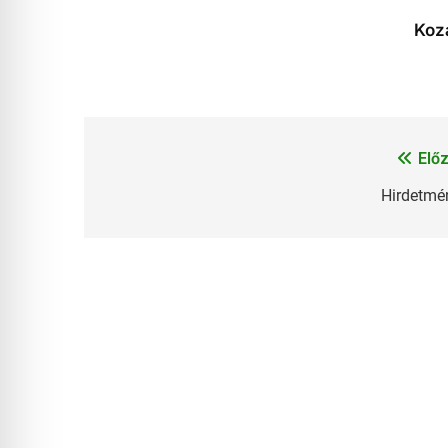
Koz
Előz
Bejegyzés
navigáció
Hirdetmé