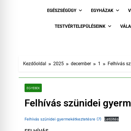
EGÉSZSÉGÜGY
EGYHÁZAK
V
TESTVÉRTELEPÜLÉSEINK
VÁLA
Kezdőoldal
2025
december
1
Felhívás s
EGYEBEK
Felhívás szünidei gyer
Felhívás szünidei gyermekétkeztetésre (7)
Letöltés
FELHÍVÁS