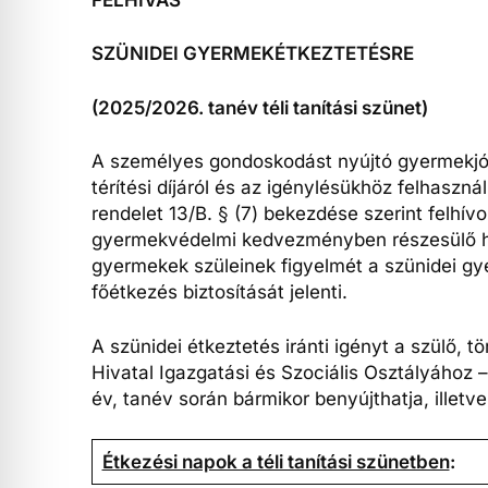
SZÜNIDEI GYERMEKÉTKEZTETÉSRE
(2025/2026. tanév téli tanítási szünet)
A személyes gondoskodást nyújtó gyermekjól
térítési díjáról és az igénylésükhöz felhaszná
rendelet 13/B. § (7) bekezdése szerint felhí
gyermekvédelmi kedvezményben részesülő hal
gyermekek szüleinek figyelmét a szünidei gy
főétkezés biztosítását jelenti.
A szünidei étkeztetés iránti igényt a szülő,
Hivatal Igazgatási és Szociális Osztályához –
év, tanév során bármikor benyújthatja, illetv
Étkezési napok a téli tanítási szünetben
: