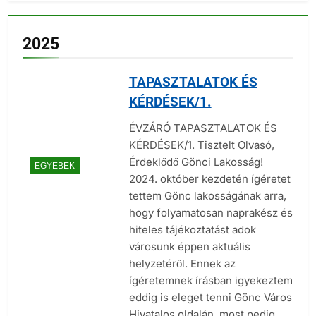
2025
TAPASZTALATOK ÉS
KÉRDÉSEK/1.
ÉVZÁRÓ TAPASZTALATOK ÉS
KÉRDÉSEK/1. Tisztelt Olvasó,
Érdeklődő Gönci Lakosság!
EGYEBEK
2024. október kezdetén ígéretet
tettem Gönc lakosságának arra,
hogy folyamatosan naprakész és
hiteles tájékoztatást adok
városunk éppen aktuális
helyzetéről. Ennek az
ígéretemnek írásban igyekeztem
eddig is eleget tenni Gönc Város
Hivatalos oldalán, most pedig