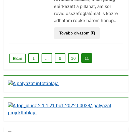
elérkezett a pillanat, amikor
rövid összefoglalómat is közre
adhatom röpke három hónap…
Tovább olvasom
1
…
9
10
11
Előző