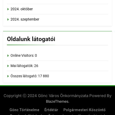
2024. október
2024. szeptember
Oldalunk látogatói
Online Visitors:
0
Mai látogatók:
26
Összes látogató:
17 880
Copyright ⓒ 2024 Gönc Város Önkormányzata Powered By
.
BlazeThemes
Gönc Történelme
Értéktár
Polgármesteri Köszöntő