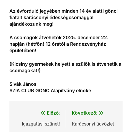
Az évforduló jegyében minden 14 év alatti gönci
fiatalt karácsonyi édességcsomaggal
ajándékozunk meg!
A csomagok átvehetők 2025. december 22.
napján (hétfőn) 12 órától a Rendezvényház
épületében!
(Kicsiny gyermekek helyett a szülők is átvehetik a
csomagokat!)
Sivák János
SZIA CLUB GÖNC Alapítvány elnöke
Előző:
Következő:
Bejegyzés
navigáció
Igazgatási szünet!
Karácsonyi üdvözlet