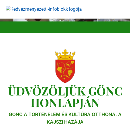
Ugrás
a
tartalomra
ÜDVÖZÖLJÜK GÖNC
HONLAPJÁN
GÖNC A TÖRTÉNELEM ÉS KULTÚRA OTTHONA, A
KAJSZI HAZÁJA