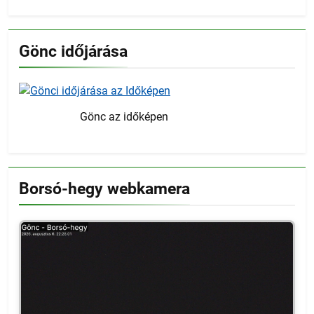
Gönc időjárása
Gönc az időképen
Borsó-hegy webkamera