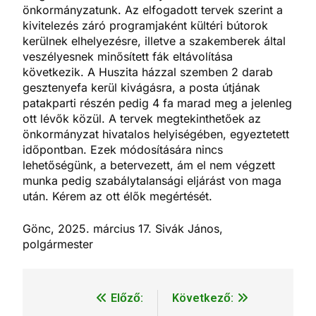
önkormányzatunk. Az elfogadott tervek szerint a
kivitelezés záró programjaként kültéri bútorok
kerülnek elhelyezésre, illetve a szakemberek által
veszélyesnek minősített fák eltávolítása
következik. A Huszita házzal szemben 2 darab
gesztenyefa kerül kivágásra, a posta
útjának
patakparti részén pedig 4 fa marad meg a jelenleg
ott lévők közül. A tervek megtekinthetőek az
önkormányzat hivatalos helyiségében, egyeztetett
időpontban. Ezek módosítására nincs
lehetőségünk, a betervezett, ám el nem végzett
munka pedig szabálytalansági eljárást von maga
után. Kérem az ott élők megértését.
Gönc, 2025. március 17. Sivák János,
polgármester
Előző:
Következő:
Bejegyzés