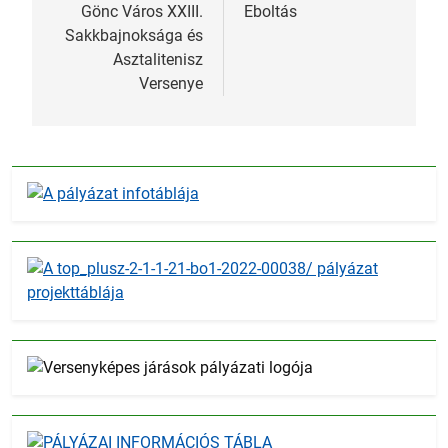
navigáció
Gönc Város XXIII.
Eboltás
Sakkbajnoksága és
Asztalitenisz
Versenye