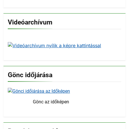
Videóarchívum
Gönc időjárása
Gönc az időképen