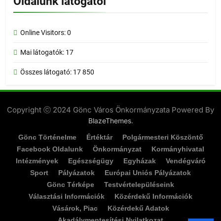
Oldalunk látogatói
Online Visitors:
0
Mai látogatók:
17
Összes látogató:
17 850
Copyright ⓒ 2024 Gönc Város Önkormányzata Powered By
.
BlazeThemes
Gönc Történelme
Értéktár
Polgármesteri Köszöntő
Facebook Oldalunk
Önkormányzat
Kormányhivatal
Intézmények
Egészségügy
Egyházak
Vendégváró
Sport
Pályázatok
Európai Uniós Pályázatok
Gönc Térképe
Testvértelepüléseink
Választási Információk
Közérdekű Információk
Vásárok, Piac
Közérdekű Adatok
Akadálymentesítési Nyilatkozat