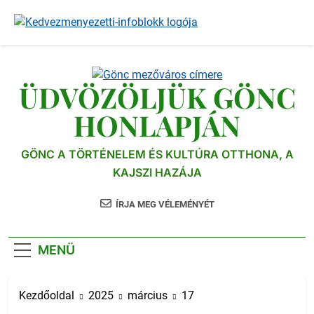
Ugrás
a
tartalomra
ÜDVÖZÖLJÜK GÖNC
HONLAPJÁN
GÖNC A TÖRTÉNELEM ÉS KULTÚRA OTTHONA, A
KAJSZI HAZÁJA
ÍRJA MEG VÉLEMÉNYÉT
MENÜ
Kezdőoldal
2025
március
17