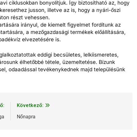
avi ciklusokban bonyolítjuk. Így biztosítható az, hogy
esethez jusson, illetve az is, hogy a nyári-őszi
ton részt vehessen.
rtására irányul, de kiemelt figyelmet fordítunk az
ntartására, a mezőgazdasági termékek előállítására,
padékvíz elvezetésére is.
lkoztatottak eddigi becsületes, lelkiismeretes,
rosunk élhetőbbé tétele, üzemeltetése. Bízunk
ssel, odaadással tevékenykednek majd településünk
ő:
Következő:
ga
Nőnapra