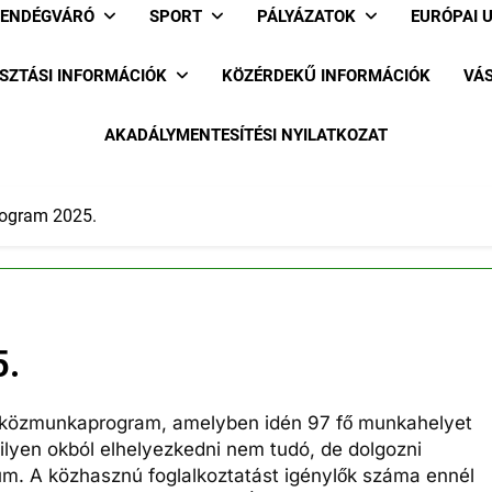
ENDÉGVÁRÓ
SPORT
PÁLYÁZATOK
EURÓPAI 
SZTÁSI INFORMÁCIÓK
KÖZÉRDEKŰ INFORMÁCIÓK
VÁS
AKADÁLYMENTESÍTÉSI NYILATKOZAT
ogram 2025.
.
vi közmunkaprogram, amelyben idén 97 fő munkahelyet
ilyen okból elhelyezkedni nem tudó, de dolgozni
um. A közhasznú foglalkoztatást igénylők száma ennél