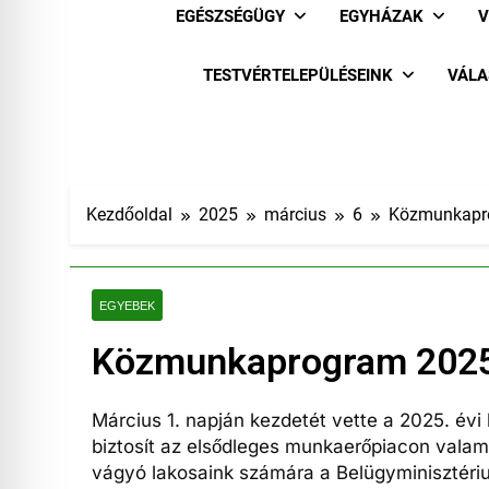
EGÉSZSÉGÜGY
EGYHÁZAK
V
TESTVÉRTELEPÜLÉSEINK
VÁLA
Kezdőoldal
2025
március
6
Közmunkapr
EGYEBEK
Közmunkaprogram 2025
Március 1. napján kezdetét vette a 2025. é
biztosít az elsődleges munkaerőpiacon valam
vágyó lakosaink számára a Belügyminisztéri