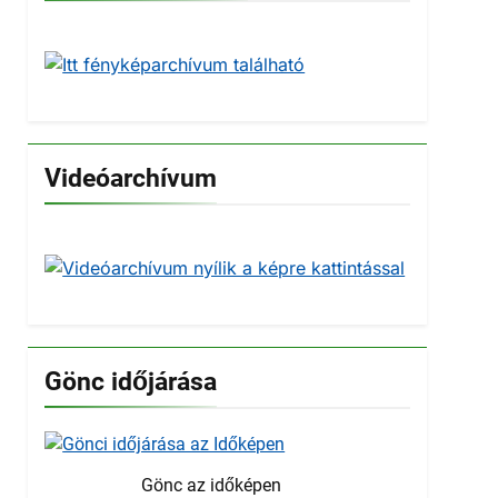
Videóarchívum
Gönc időjárása
Gönc az időképen