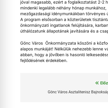
jóval magasabb, ezért a foglalkoztatást 2-2 h
mindenki legalább néhány hónap munkához, ker
mezőgazdasági idénymunkákban törvényes ú
A program elsősorban a közterületek tisztánta
önkormányzati ingatlanok felújítására, karba
úthálózatunk állapotának javítására és a csa
Gönc Város Önkormányzata köszöni a közfogla
alapos munkáját! Nélkülük nehezebb lenne vá
abban, hogy a jövőben is hasonló lelkesedé
fejlődésének érdekében.
Előz
Bejegyzés
navigáció
Gönc Város Asztalitenisz Bajnoksá