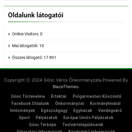
Oldalunk látogatói
Online Visitors:
0
Mai látogatók:
10
Összes látogató:
17 891
Copyright ⓒ 2024 Gönc Város Önkormányzata Powered By
.
BlazeThemes
Gönc Történelme
Értéktár
Polgármesteri Köszöntő
Facebook Oldalunk
Önkormányzat
Kormányhivatal
Intézmények
Egészségügy
Egyházak
Vendégváró
Sport
Pályázatok
Európai Uniós Pályázatok
Gönc Térképe
Testvértelepüléseink
Választási Információk
Közérdekű Információk