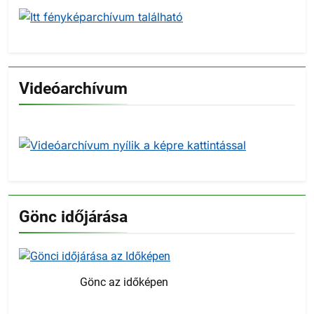
Videóarchívum
Gönc időjárása
Gönc az időképen