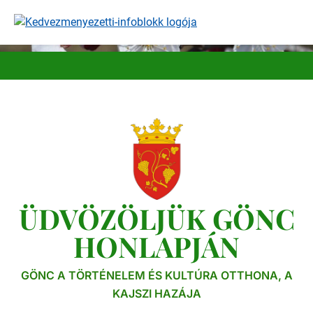
Ugrás
a
tartalomra
ÜDVÖZÖLJÜK GÖNC
HONLAPJÁN
GÖNC A TÖRTÉNELEM ÉS KULTÚRA OTTHONA, A
KAJSZI HAZÁJA