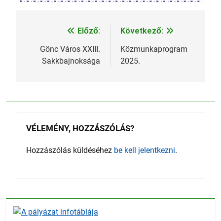
Előző:
Következő:
Bejegyzés
navigáció
Gönc Város XXIII.
Közmunkaprogram
Sakkbajnoksága
2025.
VÉLEMÉNY, HOZZÁSZÓLÁS?
Hozzászólás küldéséhez
be kell jelentkezni
.