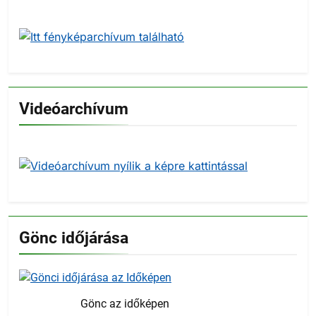
Videóarchívum
Gönc időjárása
Gönc az időképen