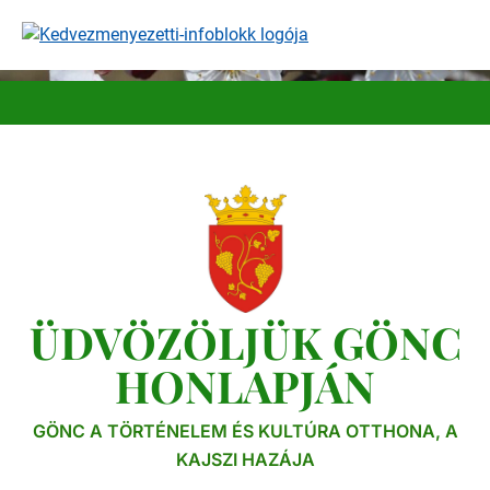
Ugrás
a
tartalomra
ÜDVÖZÖLJÜK GÖNC
HONLAPJÁN
GÖNC A TÖRTÉNELEM ÉS KULTÚRA OTTHONA, A
KAJSZI HAZÁJA