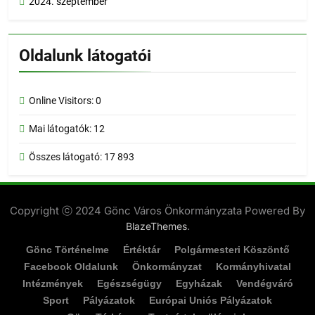
2024. szeptember
Oldalunk látogatói
Online Visitors:
0
Mai látogatók:
12
Összes látogató:
17 893
Copyright ⓒ 2024 Gönc Város Önkormányzata Powered By
.
BlazeThemes
Gönc Történelme
Értéktár
Polgármesteri Köszöntő
Facebook Oldalunk
Önkormányzat
Kormányhivatal
Intézmények
Egészségügy
Egyházak
Vendégváró
Sport
Pályázatok
Európai Uniós Pályázatok