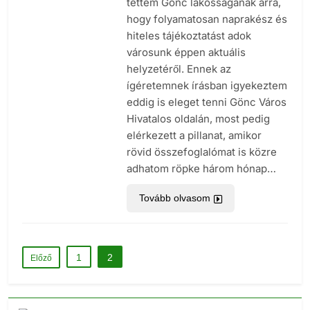
tettem Gönc lakosságának arra,
hogy folyamatosan naprakész és
hiteles tájékoztatást adok
városunk éppen aktuális
helyzetéről. Ennek az
ígéretemnek írásban igyekeztem
eddig is eleget tenni Gönc Város
Hivatalos oldalán, most pedig
elérkezett a pillanat, amikor
rövid összefoglalómat is közre
adhatom röpke három hónap…
Tovább olvasom
1
2
Előző