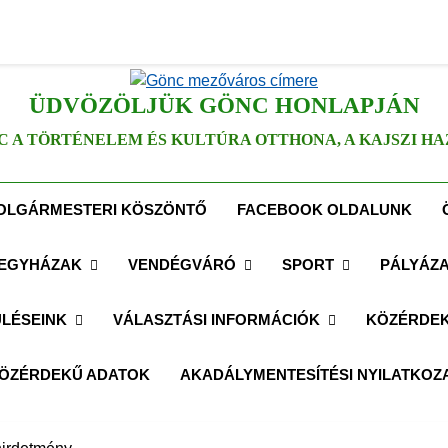
ÜDVÖZÖLJÜK GÖNC HONLAPJÁN
C A TÖRTÉNELEM ÉS KULTÚRA OTTHONA, A KAJSZI HA
OLGÁRMESTERI KÖSZÖNTŐ
FACEBOOK OLDALUNK
EGYHÁZAK
VENDÉGVÁRÓ
SPORT
PÁLYÁZ
LÉSEINK
VÁLASZTÁSI INFORMÁCIÓK
KÖZÉRDEK
ÖZÉRDEKŰ ADATOK
AKADÁLYMENTESÍTÉSI NYILATKOZ