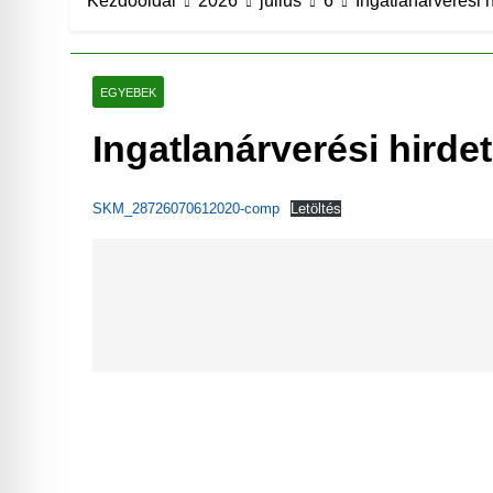
Kezdőoldal
2026
július
6
Ingatlanárverési 
EGYEBEK
Ingatlanárverési hird
SKM_28726070612020-comp
Letöltés
Bejegyzés
navigáció