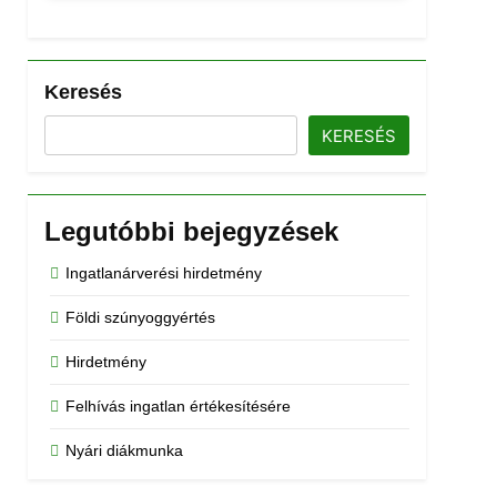
Keresés
KERESÉS
Legutóbbi bejegyzések
Ingatlanárverési hirdetmény
Földi szúnyoggyértés
Hirdetmény
Felhívás ingatlan értékesítésére
Nyári diákmunka