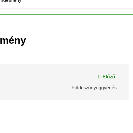
hirdetmény
etmény
Előző:
Földi szúnyoggyértés