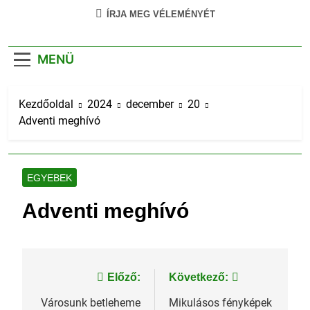
ÍRJA MEG VÉLEMÉNYÉT
MENÜ
Kezdőoldal
2024
december
20
Adventi meghívó
EGYEBEK
Adventi meghívó
Bejegyzés
Előző:
Következő:
navigáció
Városunk betleheme
Mikulásos fényképek