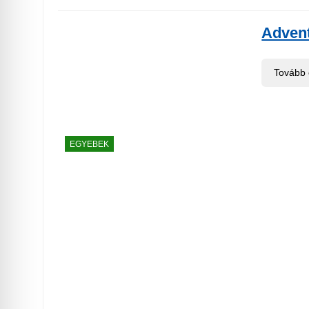
Adven
Tovább
EGYEBEK