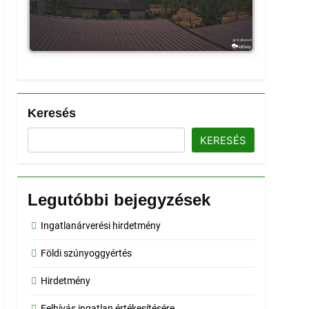
Keresés
KERESÉS
Legutóbbi bejegyzések
Ingatlanárverési hirdetmény
Földi szúnyoggyértés
Hirdetmény
Felhívás ingatlan értékesítésére