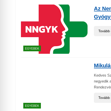
Az Ne
Gyógys
Tovább
EGYEBEK
Mikulá
Kedves Sz
negyedik a
Rendezvén
Tovább
EGYEBEK