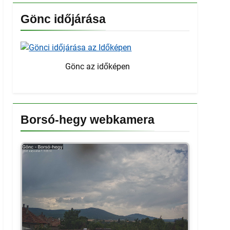
Gönc időjárása
Gönc az időképen
Borsó-hegy webkamera