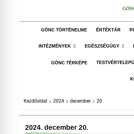
GÖN
GÖNC TÖRTÉNELME
ÉRTÉKTÁR
P
INTÉZMÉNYEK
EGÉSZSÉGÜGY
TESTVÉRTELEPÜ
GÖNC TÉRKÉPE
K
Kezdőoldal
2024
december
20
2024. december 20.