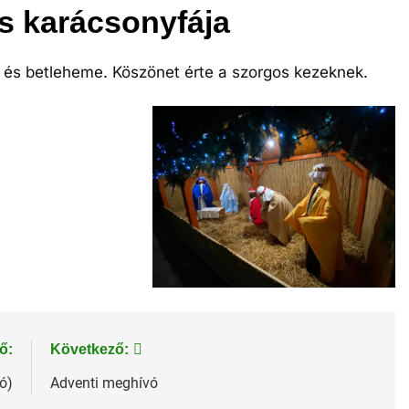
s karácsonyfája
 és betleheme. Köszönet érte a szorgos kezeknek.
ő:
Következő:
ó)
Adventi meghívó