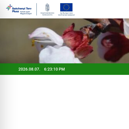
Ugrás
a
tartalomra
2026.08.07.
6:23:11 PM