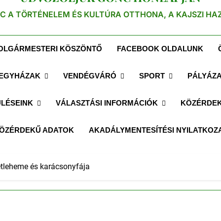
C A TÖRTÉNELEM ÉS KULTÚRA OTTHONA, A KAJSZI HA
OLGÁRMESTERI KÖSZÖNTŐ
FACEBOOK OLDALUNK
EGYHÁZAK
VENDÉGVÁRÓ
SPORT
PÁLYÁZ
LÉSEINK
VÁLASZTÁSI INFORMÁCIÓK
KÖZÉRDEK
ÖZÉRDEKŰ ADATOK
AKADÁLYMENTESÍTÉSI NYILATKOZ
tleheme és karácsonyfája