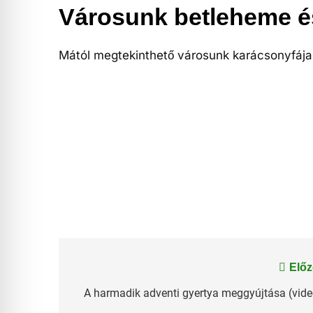
Városunk betleheme é
Mától megtekinthető városunk karácsonyfája
Bejegyzés
Előz
navigáció
A harmadik adventi gyertya meggyújtása (vide