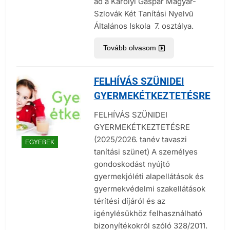
ad a Károlyi Gáspár Magyar-
Szlovák Két Tanítási Nyelvű
Általános Iskola 7. osztálya.
Tovább olvasom
FELHÍVÁS SZÜNIDEI
GYERMEKÉTKEZTETÉSRE
FELHÍVÁS SZÜNIDEI
GYERMEKÉTKEZTETÉSRE
(2025/2026. tanév tavaszi
EGYEBEK
tanítási szünet) A személyes
gondoskodást nyújtó
gyermekjóléti alapellátások és
gyermekvédelmi szakellátások
térítési díjáról és az
igénylésükhöz felhasználható
bizonyítékokról szóló 328/2011.