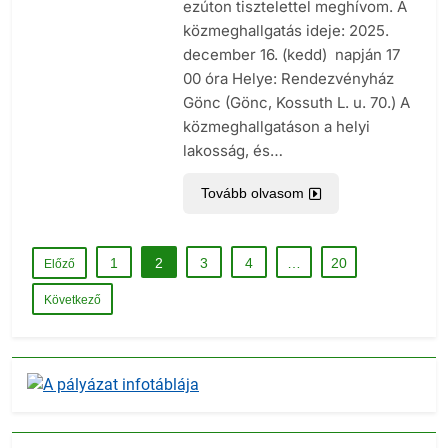
ezúton tisztelettel meghívom. A
közmeghallgatás ideje: 2025.
december 16. (kedd) napján 17
00 óra Helye: Rendezvényház
Gönc (Gönc, Kossuth L. u. 70.) A
közmeghallgatáson a helyi
lakosság, és…
Tovább olvasom
1
2
3
4
…
20
Előző
Következő