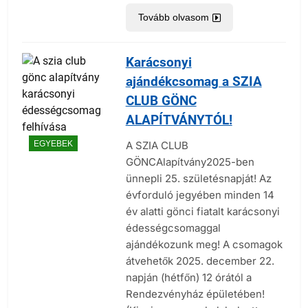
Tovább olvasom
Karácsonyi
ajándékcsomag a SZIA
CLUB GÖNC
ALAPÍTVÁNYTÓL!
A SZIA CLUB
EGYEBEK
GÖNCAlapítvány2025-ben
ünnepli 25. születésnapját! Az
évforduló jegyében minden 14
év alatti gönci fiatalt karácsonyi
édességcsomaggal
ajándékozunk meg! A csomagok
átvehetők 2025. december 22.
napján (hétfőn) 12 órától a
Rendezvényház épületében!