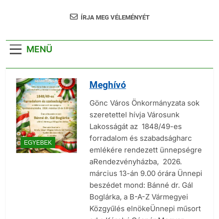
ÍRJA MEG VÉLEMÉNYÉT
MENÜ
Meghívó
Gönc Város Önkormányzata sok
szeretettel hívja Városunk
Lakosságát az 1848/49-es
forradalom és szabadságharc
EGYEBEK
emlékére rendezett ünnepségre
aRendezvényházba, 2026.
március 13-án 9.00 órára Ünnepi
beszédet mond: Bánné dr. Gál
Boglárka, a B-A-Z Vármegyei
Közgyűlés elnökeÜnnepi műsort