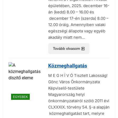
épületében, 2025. december 16-
án (kedd) 8.00 – 16.00 és
december 17-én (szerda) 8.00 –
12.00 óráig. Amennyiben valaki
egészségi állapota vagy egyéb
akadály miatt nem…
Tovább olvasom
Közmeghallgatás
M E G H Í V Ó Tisztelt Lakosság!
Gönc Város Önkormányzata
Képviselő-testülete
Magyarország helyi
EGYEBEK
önkormányzatairól szóló 2011 évi
CLXXXIX. törvény 54. §-a alapján
közmeghallgatást tart, melyre