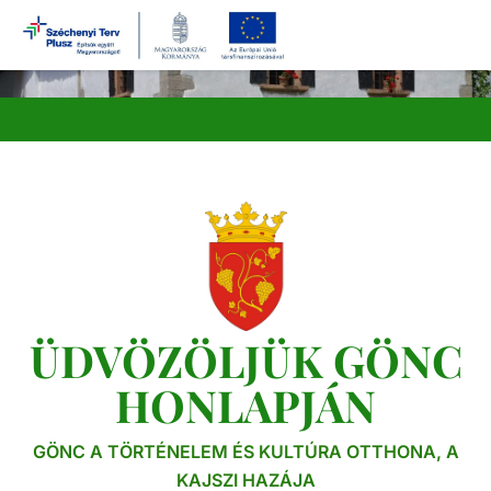
Ugrás
a
tartalomra
ÜDVÖZÖLJÜK GÖNC
HONLAPJÁN
GÖNC A TÖRTÉNELEM ÉS KULTÚRA OTTHONA, A
KAJSZI HAZÁJA