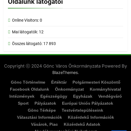
Oldalunk látogatói
Online Visitors:
0
Mai látogatók:
12
Összes látogató:
17 893
Copyright ⓒ 2024 Gönc Város Önkormányzata Powered By
.
BlazeThemes
Gönc Történelme
Értéktár
Polgármesteri Köszöntő
Facebook Oldalunk
Önkormányzat
Kormányhivatal
Intézmények
Egészségügy
Egyházak
Vendégváró
Sport
Pályázatok
Európai Uniós Pályázatok
Gönc Térképe
Testvértelepüléseink
Választási Információk
Közérdekű Információk
Vásárok, Piac
Közérdekű Adatok