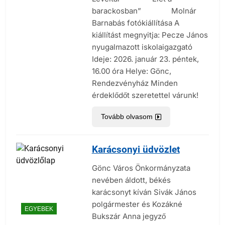
barackosban” Molnár
Barnabás fotókiállítása A
kiállítást megnyitja: Pecze János
nyugalmazott iskolaigazgató
Ideje: 2026. január 23. péntek,
16.00 óra Helye: Gönc,
Rendezvényház Minden
érdeklődőt szeretettel várunk!
Tovább olvasom
Karácsonyi üdvözlet
Gönc Város Önkormányzata
nevében áldott, békés
karácsonyt kíván Sivák János
polgármester és Kozákné
EGYEBEK
Bukszár Anna jegyző