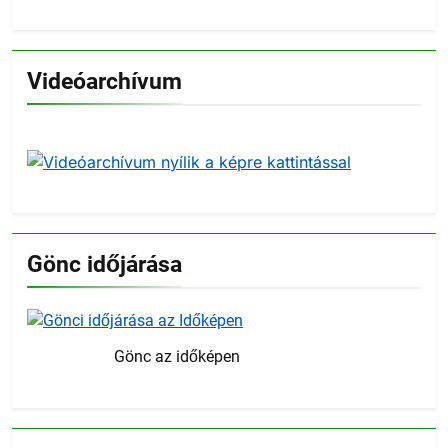
Videóarchívum
Gönc időjárása
Gönc az időképen