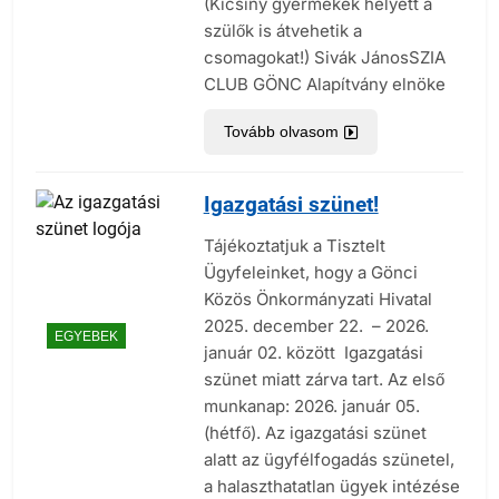
(Kicsiny gyermekek helyett a
szülők is átvehetik a
csomagokat!) Sivák JánosSZIA
CLUB GÖNC Alapítvány elnöke
Tovább olvasom
Igazgatási szünet!
Tájékoztatjuk a Tisztelt
Ügyfeleinket, hogy a Gönci
Közös Önkormányzati Hivatal
2025. december 22. – 2026.
EGYEBEK
január 02. között Igazgatási
szünet miatt zárva tart. Az első
munkanap: 2026. január 05.
(hétfő). Az igazgatási szünet
alatt az ügyfélfogadás szünetel,
a halaszthatatlan ügyek intézése