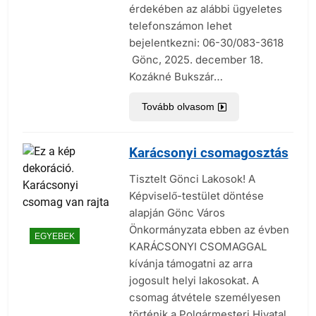
érdekében az alábbi ügyeletes
telefonszámon lehet
bejelentkezni: 06-30/083-3618
Gönc, 2025. december 18.
Kozákné Bukszár…
Tovább olvasom
Karácsonyi csomagosztás
Tisztelt Gönci Lakosok! A
Képviselő-testület döntése
alapján Gönc Város
Önkormányzata ebben az évben
EGYEBEK
KARÁCSONYI CSOMAGGAL
kívánja támogatni az arra
jogosult helyi lakosokat. A
csomag átvétele személyesen
történik a Polgármesteri Hivatal