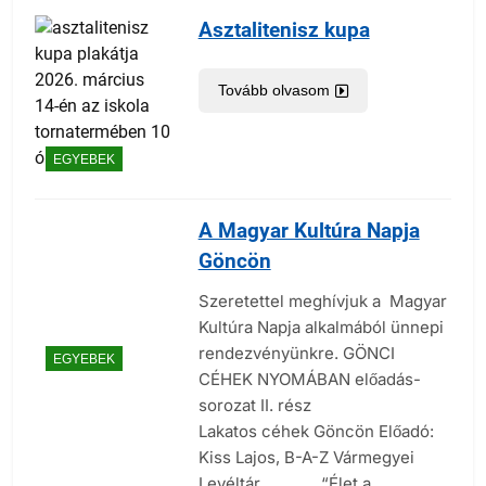
Asztalitenisz kupa
Tovább olvasom
EGYEBEK
A Magyar Kultúra Napja
Göncön
Szeretettel meghívjuk a Magyar
Kultúra Napja alkalmából ünnepi
rendezvényünkre. GÖNCI
EGYEBEK
CÉHEK NYOMÁBAN előadás-
sorozat II. rész
Lakatos céhek Göncön Előadó:
Kiss Lajos, B-A-Z Vármegyei
Levéltár “Élet a