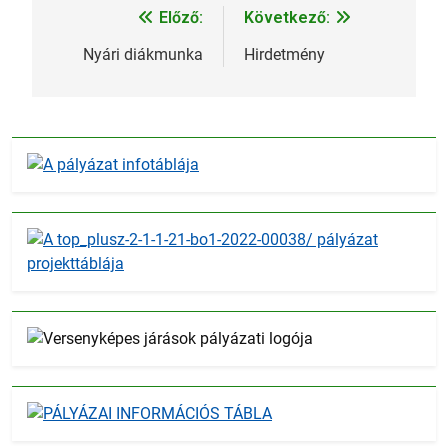
Előző:
Következő:
Bejegyzés
navigáció
Nyári diákmunka
Hirdetmény