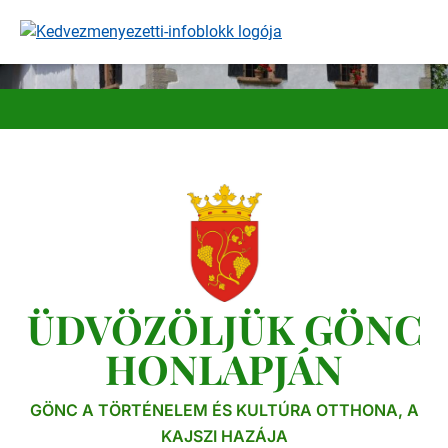
Ugrás
a
tartalomra
ÜDVÖZÖLJÜK GÖNC
HONLAPJÁN
GÖNC A TÖRTÉNELEM ÉS KULTÚRA OTTHONA, A
KAJSZI HAZÁJA