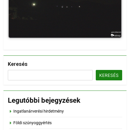
Keresés
KERESÉS
Legutóbbi bejegyzések
Ingatlanárverési hirdetmény
Földi szúnyoggyértés