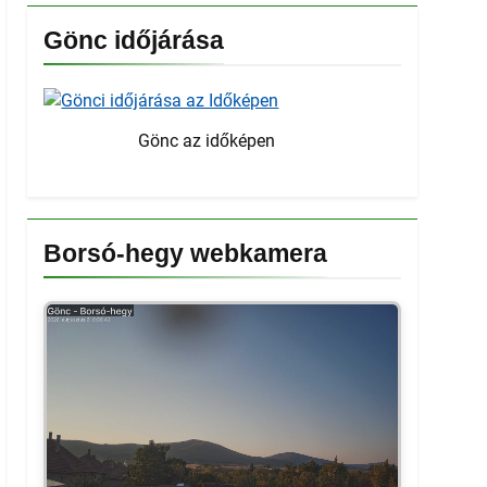
Gönc időjárása
Gönc az időképen
Borsó-hegy webkamera