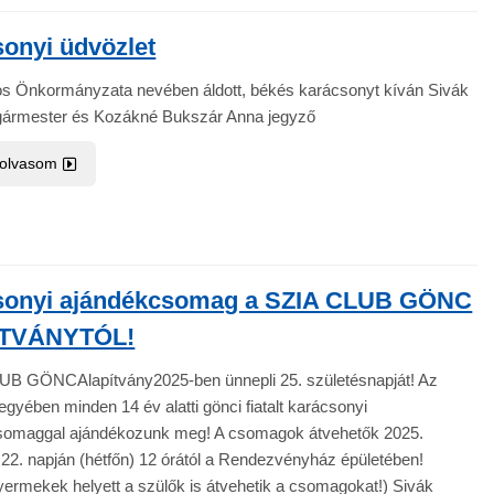
onyi üdvözlet
s Önkormányzata nevében áldott, békés karácsonyt kíván Sivák
gármester és Kozákné Bukszár Anna jegyző
 olvasom
sonyi ajándékcsomag a SZIA CLUB GÖNC
TVÁNYTÓL!
UB GÖNCAlapítvány2025-ben ünnepli 25. születésnapját! Az
jegyében minden 14 év alatti gönci fiatalt karácsonyi
omaggal ajándékozunk meg! A csomagok átvehetők 2025.
2. napján (hétfőn) 12 órától a Rendezvényház épületében!
yermekek helyett a szülők is átvehetik a csomagokat!) Sivák