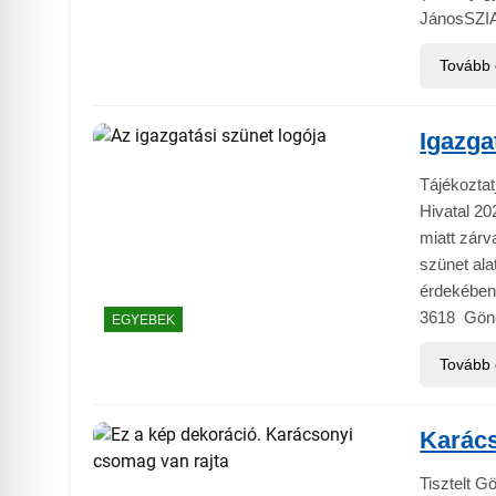
JánosSZI
Tovább
Igazga
Tájékoztat
Hivatal 20
miatt zárv
szünet ala
érdekében 
3618 Gönc
EGYEBEK
Tovább
Karác
Tisztelt G