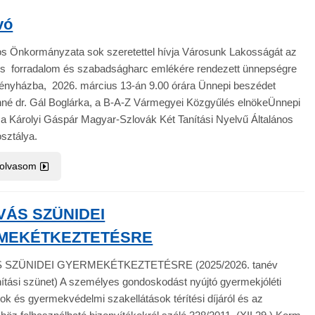
vó
s Önkormányzata sok szeretettel hívja Városunk Lakosságát az
s forradalom és szabadságharc emlékére rendezett ünnepségre
nyházba, 2026. március 13-án 9.00 órára Ünnepi beszédet
né dr. Gál Boglárka, a B-A-Z Vármegyei Közgyűlés elnökeÜnnepi
a Károlyi Gáspár Magyar-Szlovák Két Tanítási Nyelvű Általános
osztálya.
 olvasom
VÁS SZÜNIDEI
MEKÉTKEZTETÉSRE
 SZÜNIDEI GYERMEKÉTKEZTETÉSRE (2025/2026. tanév
nítási szünet) A személyes gondoskodást nyújtó gyermekjóléti
sok és gyermekvédelmi szakellátások térítési díjáról és az