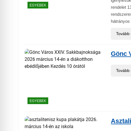
igénylésük
EGYEBEK
rendelet 1
rendszere
hátrányos 
Tovább
Gönc 
Tovább
EGYEBEK
Asztal