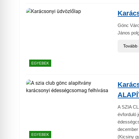
Karács
Gönc Váro
János pol
Tovább
EGYEBEK
Karác
ALAPÍ
A SZIA CL
évforduló 
édességcs
december 2
EGYEBEK
(Kicsiny g