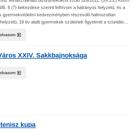
höz felhasználható bizonyítékokról szóló 328/2011. (XII.29.) Korm.
3/B. § (7) bekezdése szerint felhívom a hátrányos helyzetű, és a
s gyermekvédelmi kedvezményben részesülő halmozottan
helyzetű, 18 év alatti gyermekek szüleinek figyelmét a szünidei…
 olvasom
Város XXIV. Sakkbajnoksága
 olvasom
itenisz kupa