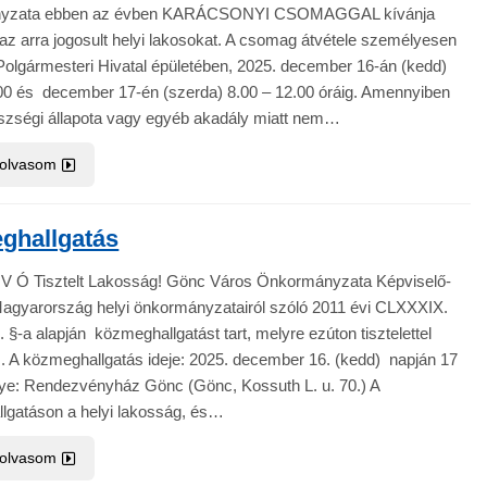
yzata ebben az évben KARÁCSONYI CSOMAGGAL kívánja
az arra jogosult helyi lakosokat. A csomag átvétele személyesen
 Polgármesteri Hivatal épületében, 2025. december 16-án (kedd)
.00 és december 17-én (szerda) 8.00 – 12.00 óráig. Amennyiben
észségi állapota vagy egyéb akadály miatt nem…
 olvasom
ghallgatás
 V Ó Tisztelt Lakosság! Gönc Város Önkormányzata Képviselő-
 Magyarország helyi önkormányzatairól szóló 2011 évi CLXXXIX.
. §-a alapján közmeghallgatást tart, melyre ezúton tisztelettel
 A közmeghallgatás ideje: 2025. december 16. (kedd) napján 17
lye: Rendezvényház Gönc (Gönc, Kossuth L. u. 70.) A
lgatáson a helyi lakosság, és…
 olvasom