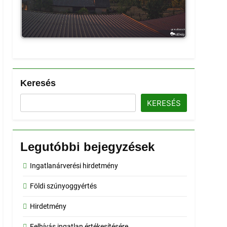
Keresés
KERESÉS
Legutóbbi bejegyzések
Ingatlanárverési hirdetmény
Földi szúnyoggyértés
Hirdetmény
Felhívás ingatlan értékesítésére