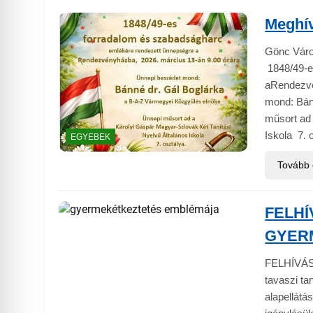
Meghí
Gönc Váro
1848/49-e
aRendezvé
mond: Bán
műsort ad 
Iskola 7. 
EGYEBEK
Tovább
FELHÍ
GYER
FELHÍVÁS
tavaszi ta
alapellátá