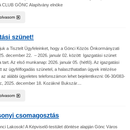
A CLUB GÖNC Alapítvány elnöke
 olvasom
tási szünet!
juk a Tisztelt Ügyfeleinket, hogy a Gönci Közös Önkormányzati
25. december 22. – 2026. január 02. között Igazgatási szünet
a tart. Az első munkanap: 2026. január 05. (hétfő). Az igazgatási
tt az ügyfélfogadás szünetel, a halaszthatatlan ügyek intézése
az alábbi ügyeletes telefonszámon lehet bejelentkezni: 06-30/083-
, 2025. december 18. Kozákné Bukszár…
 olvasom
sonyi csomagosztás
önci Lakosok! A Képviselő-testület döntése alapján Gönc Város