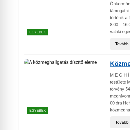
Önkormán
támogatni 
történik a
8.00 – 16
valaki eg
EGYEBEK
Tovább
Közme
M E G H Í
testülete
törvény 54
meghívom.
00 óra He
közmeghal
EGYEBEK
Tovább