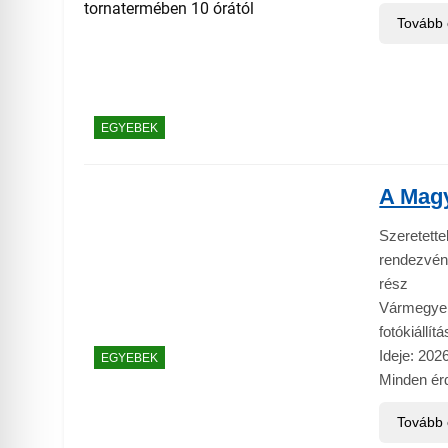
Tovább
EGYEBEK
A Magy
Szeretette
rendezvé
rész La
Vármegy
fotókiállí
Ideje: 202
EGYEBEK
Minden érd
Tovább