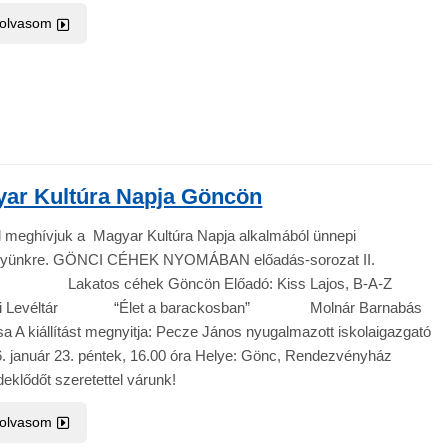
 olvasom
ar Kultúra Napja Göncön
l meghívjuk a Magyar Kultúra Napja alkalmából ünnepi
nyünkre. GÖNCI CÉHEK NYOMÁBAN előadás-sorozat II.
katos céhek Göncön Előadó: Kiss Lajos, B-A-Z
ei Levéltár “Élet a barackosban” Molnár Barnabás
tása A kiállítást megnyitja: Pecze János nyugalmazott iskolaigazgató
6. január 23. péntek, 16.00 óra Helye: Gönc, Rendezvényház
eklődőt szeretettel várunk!
 olvasom