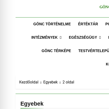
GÖN
GÖNC TÖRTÉNELME
ÉRTÉKTÁR
P
INTÉZMÉNYEK
EGÉSZSÉGÜGY
GÖNC TÉRKÉPE
TESTVÉRTELEPÜ
K
Kezdőoldal
Egyebek
2 oldal
Egyebek