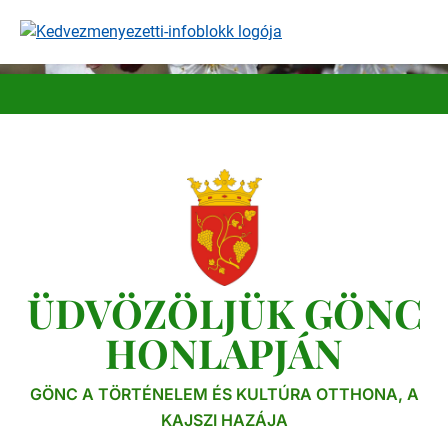
Ugrás
a
tartalomra
ÜDVÖZÖLJÜK GÖNC
HONLAPJÁN
GÖNC A TÖRTÉNELEM ÉS KULTÚRA OTTHONA, A
KAJSZI HAZÁJA