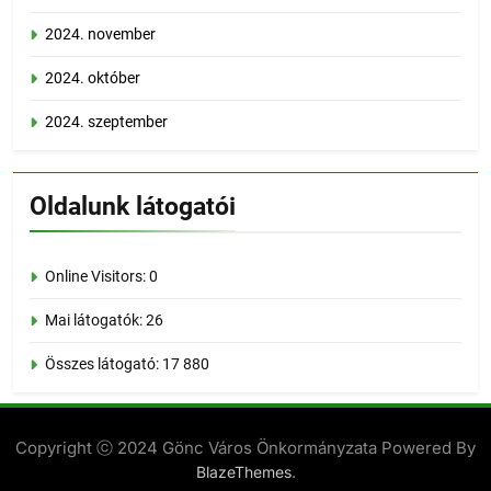
2024. november
2024. október
2024. szeptember
Oldalunk látogatói
Online Visitors:
0
Mai látogatók:
26
Összes látogató:
17 880
Copyright ⓒ 2024 Gönc Város Önkormányzata Powered By
.
BlazeThemes