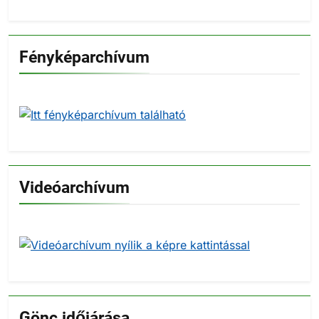
Fényképarchívum
Videóarchívum
Gönc időjárása