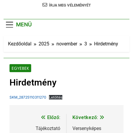
ÍRJA MEG VÉLEMÉNYÉT
MENÜ
Kezdőoldal
2025
november
3
Hirdetmény
EGYEBEK
Hirdetmény
SKM_28725110311270
Letöltés
Előző:
Következő:
Bejegyzés
navigáció
Tájékoztató
Versenyképes