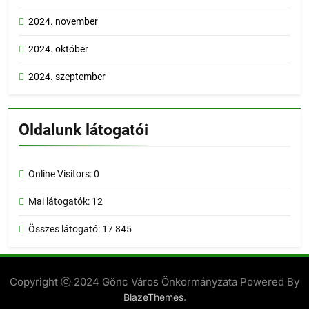
2024. november
2024. október
2024. szeptember
Oldalunk látogatói
Online Visitors:
0
Mai látogatók:
12
Összes látogató:
17 845
Copyright ⓒ 2024 Gönc Város Önkormányzata Powered By
.
BlazeThemes