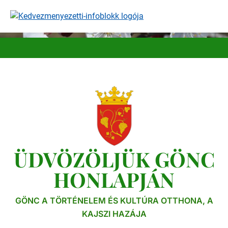
Ugrás
a
tartalomra
ÜDVÖZÖLJÜK GÖNC
HONLAPJÁN
GÖNC A TÖRTÉNELEM ÉS KULTÚRA OTTHONA, A
KAJSZI HAZÁJA