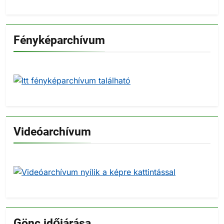
Fényképarchívum
Videóarchívum
Gönc időjárása