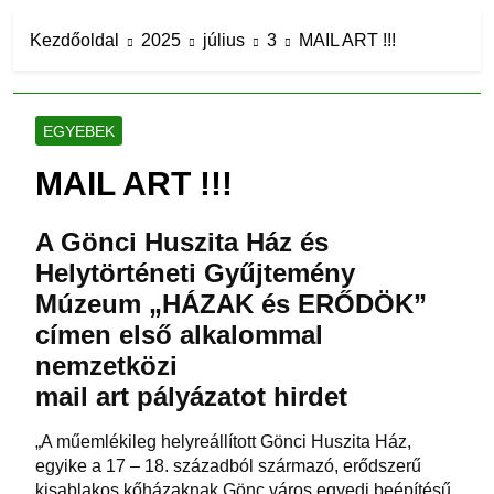
Kezdőoldal
2025
július
3
MAIL ART !!!
EGYEBEK
MAIL ART !!!
A Gönci Huszita Ház és
Helytörténeti Gyűjtemény
Múzeum „HÁZAK és ERŐDÖK”
címen első alkalommal
nemzetközi
mail art pályázatot hirdet
„A műemlékileg helyreállított Gönci Huszita Ház,
egyike a 17 – 18. századból származó, erődszerű
kisablakos kőházaknak Gönc város egyedi beépítésű