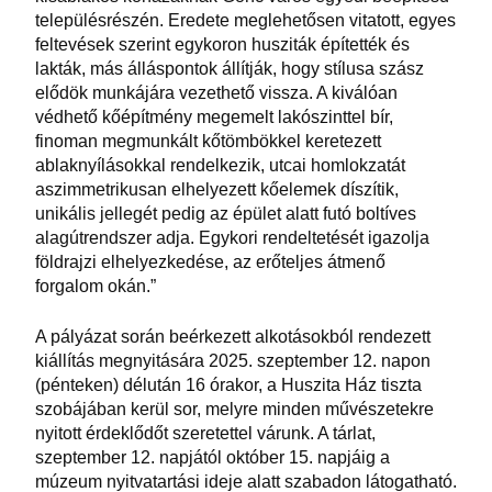
településrészén. Eredete meglehetősen vitatott, egyes
feltevések szerint egykoron husziták építették és
lakták, más álláspontok állítják, hogy stílusa szász
elődök munkájára vezethető vissza. A kiválóan
védhető kőépítmény megemelt lakószinttel bír,
finoman megmunkált kőtömbökkel keretezett
ablaknyílásokkal rendelkezik, utcai homlokzatát
aszimmetrikusan elhelyezett kőelemek díszítik,
unikális jellegét pedig az épület alatt futó boltíves
alagútrendszer adja. Egykori rendeltetését igazolja
földrajzi elhelyezkedése, az erőteljes átmenő
forgalom okán.”
A pályázat során beérkezett alkotásokból rendezett
kiállítás megnyitására 2025. szeptember 12. napon
(pénteken) délután 16 órakor, a Huszita Ház tiszta
szobájában kerül sor, melyre minden művészetekre
nyitott érdeklődőt szeretettel várunk. A tárlat,
szeptember 12. napjától október 15. napjáig a
múzeum nyitvatartási ideje alatt szabadon látogatható.