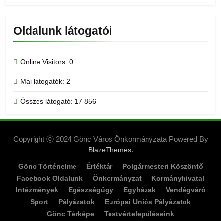
Oldalunk látogatói
Online Visitors:
0
Mai látogatók:
2
Összes látogató:
17 856
Copyright ⓒ 2024 Gönc Város Önkormányzata Powered By
.
BlazeThemes
Gönc Történelme
Értéktár
Polgármesteri Köszöntő
Facebook Oldalunk
Önkormányzat
Kormányhivatal
Intézmények
Egészségügy
Egyházak
Vendégváró
Sport
Pályázatok
Európai Uniós Pályázatok
Gönc Térképe
Testvértelepüléseink