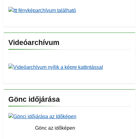
Videóarchívum
Gönc időjárása
Gönc az időképen