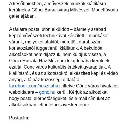
A későbbiekben, a művészeti munkák kiállításra
kerülnek a Gönci Barackvirág Művészeti Modellóvoda
galériájában.
A tárlatra postai úton elküldött – bármely szabad
képzőművészeti technikával készített – munkákat
várunk, melyeket alaktól, mérettől, darabszám
korlátozástól függetlenül kiállítunk. A beküldött
alkotásokat nem díjazzuk, nem küldjük vissza, a
Gönci Huszita Ház Múzeum tulajdonába kerülnek,
ezáltal Gönc város kulturális értékeit gyarapítják. A
kiállításról, és az alkotásokról elkészített képi és videó
anyag, a tájház közösségi oldalára –
facebook.com/huszitahaz
, illetve Gönc város hivatalos
weboldalára –
gonc.hu
kerül. Kérjük az alkotókat,
hogy postai elérhetőségüket, és e-mail címüket az
alkotásokban feltüntetni szíveskedjenek.
Postacím: