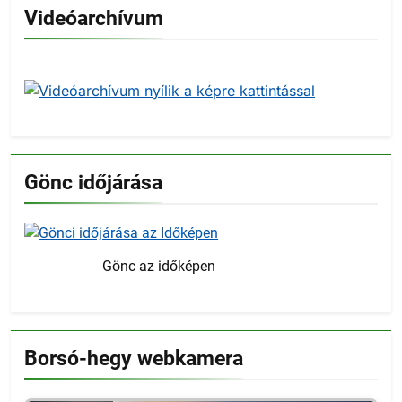
Videóarchívum
Gönc időjárása
Gönc az időképen
Borsó-hegy webkamera