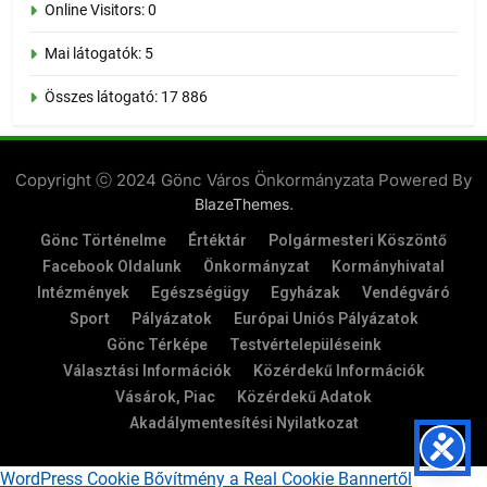
Online Visitors:
0
Mai látogatók:
5
Összes látogató:
17 886
Copyright ⓒ 2024 Gönc Város Önkormányzata Powered By
.
BlazeThemes
Gönc Történelme
Értéktár
Polgármesteri Köszöntő
Facebook Oldalunk
Önkormányzat
Kormányhivatal
Intézmények
Egészségügy
Egyházak
Vendégváró
Sport
Pályázatok
Európai Uniós Pályázatok
Gönc Térképe
Testvértelepüléseink
Választási Információk
Közérdekű Információk
Vásárok, Piac
Közérdekű Adatok
Akadálymentesítési Nyilatkozat
WordPress Cookie Bővítmény a Real Cookie Bannertől