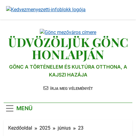
Ugrás
a
tartalomra
ÜDVÖZÖLJÜK GÖNC
HONLAPJÁN
GÖNC A TÖRTÉNELEM ÉS KULTÚRA OTTHONA, A
KAJSZI HAZÁJA
ÍRJA MEG VÉLEMÉNYÉT
MENÜ
Kezdőoldal
2025
június
23