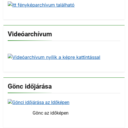
Videóarchívum
Gönc időjárása
Gönc az időképen