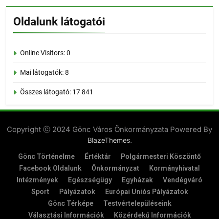
Oldalunk látogatói
Online Visitors:
0
Mai látogatók:
8
Összes látogató:
17 841
Copyright ⓒ 2024 Gönc Város Önkormányzata Powered By
.
BlazeThemes
Gönc Történelme
Értéktár
Polgármesteri Köszöntő
Facebook Oldalunk
Önkormányzat
Kormányhivatal
Intézmények
Egészségügy
Egyházak
Vendégváró
Sport
Pályázatok
Európai Uniós Pályázatok
Gönc Térképe
Testvértelepüléseink
Választási Információk
Közérdekű Információk