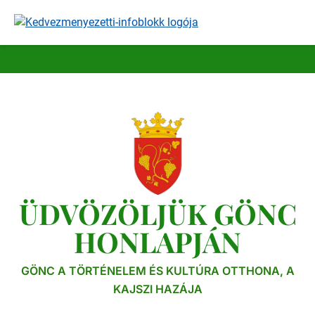
Ugrás
a
tartalomra
ÜDVÖZÖLJÜK GÖNC
HONLAPJÁN
GÖNC A TÖRTÉNELEM ÉS KULTÚRA OTTHONA, A
KAJSZI HAZÁJA