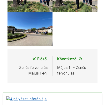
Előző:
Következő:
Bejegyzés
navigáció
Zenés felvonulás
Május 1. – Zenés
Május 1-én!
felvonulás