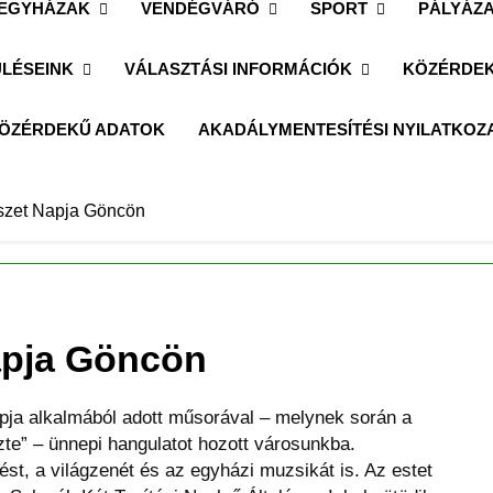
EGYHÁZAK
VENDÉGVÁRÓ
SPORT
PÁLYÁZ
LÉSEINK
VÁLASZTÁSI INFORMÁCIÓK
KÖZÉRDEK
ÖZÉRDEKŰ ADATOK
AKADÁLYMENTESÍTÉSI NYILATKOZ
szet Napja Göncön
apja Göncön
pja alkalmából adott műsorával – melynek során a
te” – ünnepi hangulatot hozott városunkba.
st, a világzenét és az egyházi muzsikát is. Az estet