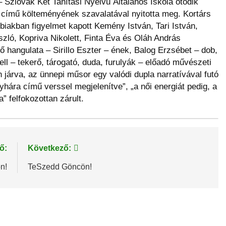
 Szlovák Két Tanítási Nyelvű Általános Iskola ötödik
 című költeményének szavalatával nyitotta meg. Kortárs
biakban figyelmet kapott Kemény István, Tari István,
zló, Kopriva Nikolett, Finta Éva és Oláh András
 hangulata – Sirillo Eszter – ének, Balog Erzsébet – dob,
ll – tekerő, tárogató, duda, furulyák – előadó művészeti
járva, az ünnepi műsor egy valódi dupla narratívával futó
onyhára című verssel megjelenítve”, „a női energiát pedig, a
 felfokozottan zárult.
ő:
Következő:
n!
TeSzedd Göncön!