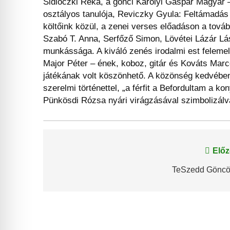
Sidlóczki Réka, a gönci Károlyi Gáspár Magyar –
osztályos tanulója, Reviczky Gyula: Feltámadás
költőink közül, a zenei verses előadáson a továb
Szabó T. Anna, Serfőző Simon, Lövétei Lázár Lás
munkássága. A kiváló zenés irodalmi est felemelő
Major Péter – ének, koboz, gitár és Kováts Marce
játékának volt köszönhető. A közönség kedvében 
szerelmi történettel, „a férfit a Befordultam a k
Pünkösdi Rózsa nyári virágzásával szimbolizálva”
Bejegyzés
Előz
navigáció
TeSzedd Göncö