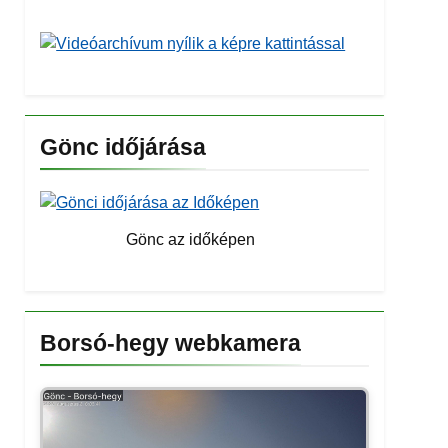
Gönc időjárása
Gönc az időképen
Borsó-hegy webkamera