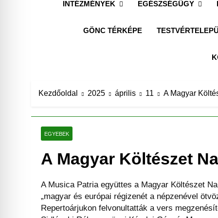
INTÉZMÉNYEK
EGÉSZSÉGÜGY
TESTVÉRTELEPÜ
GÖNC TÉRKÉPE
K
Kezdőoldal
2025
április
11
A Magyar Költé
EGYEBEK
A Magyar Költészet N
A Musica Patria együttes a Magyar Költészet Na
„magyar és európai régizenét a népzenével ötvöz
Repertoárjukon felvonultatták a vers megzenésíté