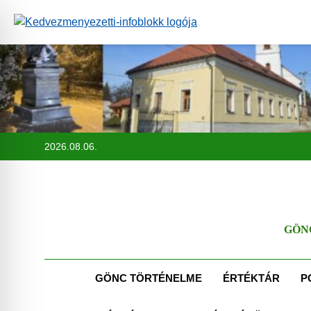
Ugrás
a
tartalomra
2026.08.06.
GÖN
GÖNC TÖRTÉNELME
ÉRTÉKTÁR
P