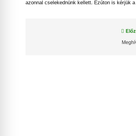
azonnal cselekednünk kellett. Ezúton is kérjük 
Bejegyzés
Előz
navigáció
Meghí