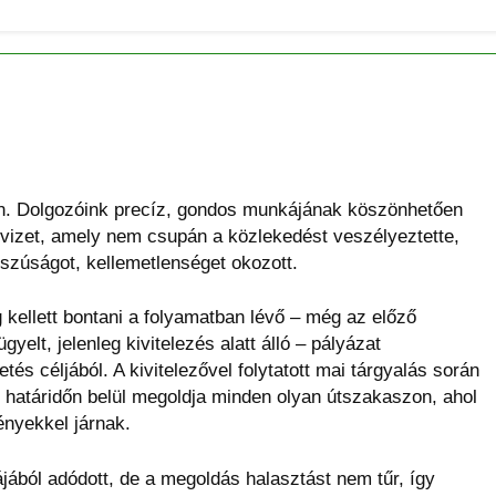
n. Dolgozóink precíz, gondos munkájának köszönhetően
sővizet, amely nem csupán a közlekedést veszélyeztette,
zúságot, kellemetlenséget okozott.
 kellett bontani a folyamatban lévő – még az előző
gyelt, jelenleg kivitelezés alatt álló –
pályázat
tés céljából. A kivitelezővel folytatott mai tárgyalás során
s határidőn belül megoldja minden olyan útszakaszon, ahol
nyekkel járnak.
jából adódott, de a megoldás halasztást nem tűr, így