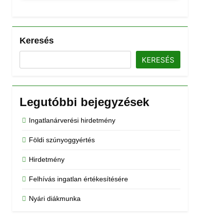
Keresés
KERESÉS
Legutóbbi bejegyzések
Ingatlanárverési hirdetmény
Földi szúnyoggyértés
Hirdetmény
Felhívás ingatlan értékesítésére
Nyári diákmunka