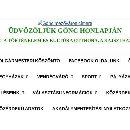
ÜDVÖZÖLJÜK GÖNC HONLAPJÁN
C A TÖRTÉNELEM ÉS KULTÚRA OTTHONA, A KAJSZI HA
OLGÁRMESTERI KÖSZÖNTŐ
FACEBOOK OLDALUNK
EGYHÁZAK
VENDÉGVÁRÓ
SPORT
PÁLYÁZ
LÉSEINK
VÁLASZTÁSI INFORMÁCIÓK
KÖZÉRDEK
ÖZÉRDEKŰ ADATOK
AKADÁLYMENTESÍTÉSI NYILATKOZ