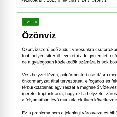
Kezdőoldal
2025
március
14
Özönvíz
EGYEBEK
Özönvíz
Özönvízszerű eső zúdult városunkra csütörtökö
több helyen sikerült levezetni a felgyülemlett e
de a gyalogosan közlekedők számára is sok boss
Vészhelyzet lévén, polgármesteri utasításra meg
önkormányzat által terveztetett, elfogadott és felü
térburkolatainak egy részét a megfelelő vízelveze
ígéretet kaptunk arra, hogy ezt a helyzetet záro
a folyamatban lévő munkálatok ilyen következmé
Ez a probléma nem a jelenlegi városvezetés hibá