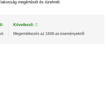
a lakosság megértését és türelmét.
ő:
Következő:
vó
Megemlékezés az 1848-as eseményekről