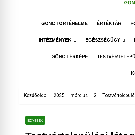
GÖN
GÖNC TÖRTÉNELME
ÉRTÉKTÁR
P
INTÉZMÉNYEK
EGÉSZSÉGÜGY
GÖNC TÉRKÉPE
TESTVÉRTELEPÜ
K
Kezdőoldal
2025
március
2
Testvértelepülé
EGYEBEK