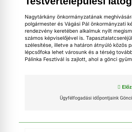
Testvértelepülési láto
Nagytárkány önkormányzatának meghívására t
polgármester és Vágási Pál önkormányzati kép
rendezvény keretében alkalmuk nyílt megism
számos képviselőjével is. Tapasztalatcseréjü
szélesítése, illetve a határon átnyúló közös
lépcsőfoka lehet városunk és a térség tovább
Pálinka Fesztivál is zajlott, ahol a gönci gy
Bejegyzés
Előz
navigáció
Ügyfélfogadási időpontjaink Gönc