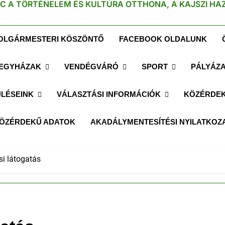
C A TÖRTÉNELEM ÉS KULTÚRA OTTHONA, A KAJSZI HA
OLGÁRMESTERI KÖSZÖNTŐ
FACEBOOK OLDALUNK
EGYHÁZAK
VENDÉGVÁRÓ
SPORT
PÁLYÁZ
LÉSEINK
VÁLASZTÁSI INFORMÁCIÓK
KÖZÉRDEK
ÖZÉRDEKŰ ADATOK
AKADÁLYMENTESÍTÉSI NYILATKOZ
si látogatás