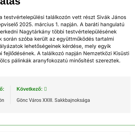
gatás
estvértelepülési találkozón vett részt Sivák János
viselő 2025. március 1. napján. A baráti hangulatú
erkedni Nagytárkány többi testvértelepülésének
k során szóba került az együttműködés tartalmi
 pályázatok lehetőségeinek kérdése, mely egyik
i fejlődésének. A találkozó napján Nemzetközi Kisüsti
ümölcs pálinkák aranyfokozatú minősítést szereztek.
ő:
Következő:
ön
Gönc Város XXIII. Sakkbajnoksága