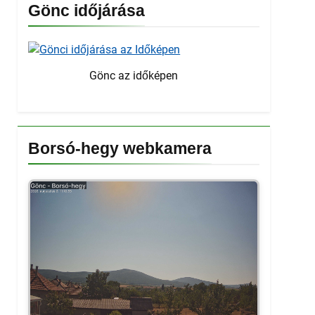
Gönc időjárása
Gönc az időképen
Borsó-hegy webkamera