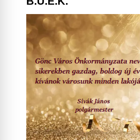
B.U.É.K.