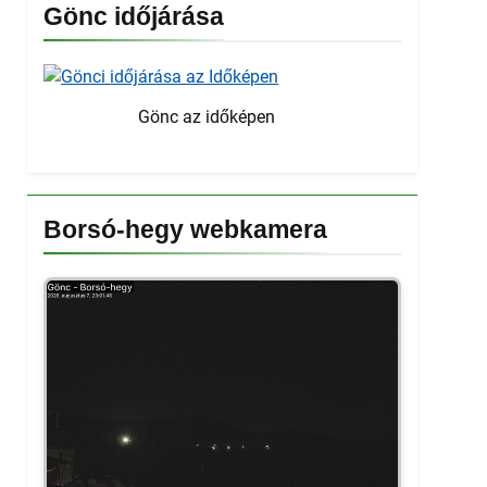
Gönc időjárása
Gönc az időképen
Borsó-hegy webkamera