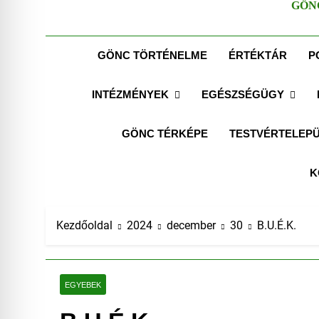
GÖN
GÖNC TÖRTÉNELME
ÉRTÉKTÁR
P
INTÉZMÉNYEK
EGÉSZSÉGÜGY
GÖNC TÉRKÉPE
TESTVÉRTELEPÜ
K
Kezdőoldal
2024
december
30
B.U.É.K.
EGYEBEK