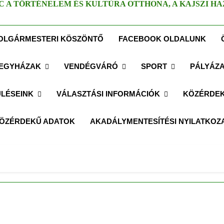
C A TÖRTÉNELEM ÉS KULTÚRA OTTHONA, A KAJSZI HA
OLGÁRMESTERI KÖSZÖNTŐ
FACEBOOK OLDALUNK
EGYHÁZAK
VENDÉGVÁRÓ
SPORT
PÁLYÁZ
LÉSEINK
VÁLASZTÁSI INFORMÁCIÓK
KÖZÉRDEK
ÖZÉRDEKŰ ADATOK
AKADÁLYMENTESÍTÉSI NYILATKOZ