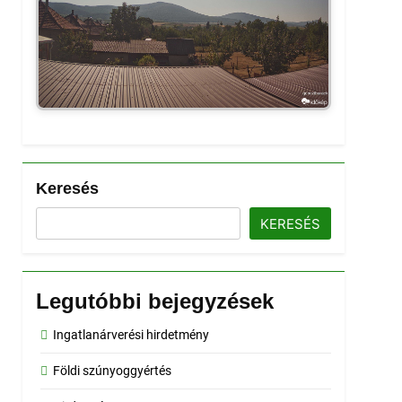
Keresés
KERESÉS
Legutóbbi bejegyzések
Ingatlanárverési hirdetmény
Földi szúnyoggyértés