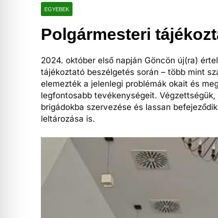
EGYEBEK
Polgármesteri tájékozt
2024. október első napján Göncön új(ra) érte
tájékoztató beszélgetés során – több mint s
elemezték a jelenlegi problémák okait és megf
legfontosabb tevékenységeit. Végzettségük, 
brigádokba szervezése és lassan befejeződ
leltározása is.