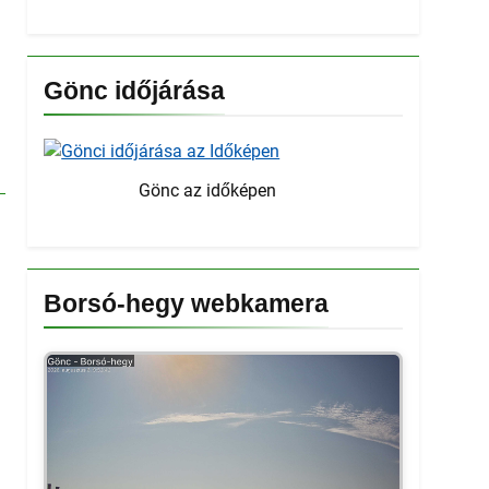
Gönc időjárása
Gönc az időképen
Borsó-hegy webkamera