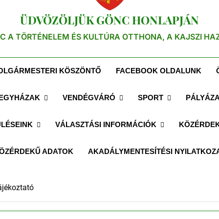
ÜDVÖZÖLJÜK GÖNC HONLAPJÁN
C A TÖRTÉNELEM ÉS KULTÚRA OTTHONA, A KAJSZI HA
OLGÁRMESTERI KÖSZÖNTŐ
FACEBOOK OLDALUNK
EGYHÁZAK
VENDÉGVÁRÓ
SPORT
PÁLYÁZ
LÉSEINK
VÁLASZTÁSI INFORMÁCIÓK
KÖZÉRDEK
ÖZÉRDEKŰ ADATOK
AKADÁLYMENTESÍTÉSI NYILATKOZ
ájékoztató