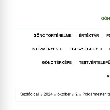
GÖN
GÖNC TÖRTÉNELME
ÉRTÉKTÁR
P
INTÉZMÉNYEK
EGÉSZSÉGÜGY
GÖNC TÉRKÉPE
TESTVÉRTELEPÜ
K
Kezdőoldal
2024
október
2
Polgármesteri t