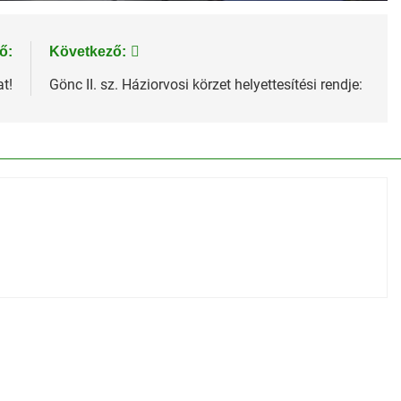
ő:
Következő:
at!
Gönc II. sz. Háziorvosi körzet helyettesítési rendje: