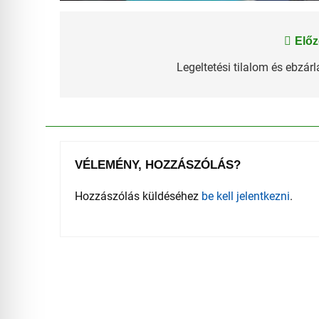
Bejegyzés
Előz
navigáció
Legeltetési tilalom és ebzárl
VÉLEMÉNY, HOZZÁSZÓLÁS?
Hozzászólás küldéséhez
be kell jelentkezni
.