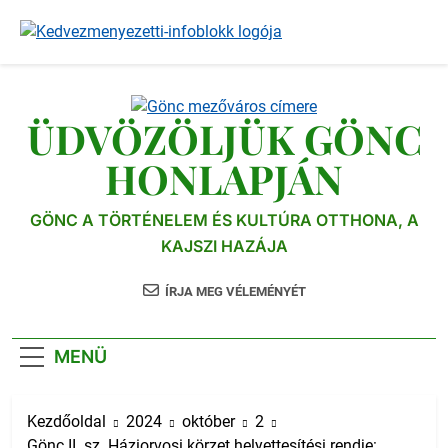
Ugrás
a
tartalomra
ÜDVÖZÖLJÜK GÖNC
HONLAPJÁN
GÖNC A TÖRTÉNELEM ÉS KULTÚRA OTTHONA, A
KAJSZI HAZÁJA
ÍRJA MEG VÉLEMÉNYÉT
MENÜ
Kezdőoldal
2024
október
2
Gönc II. sz. Háziorvosi körzet helyettesítési rendje: