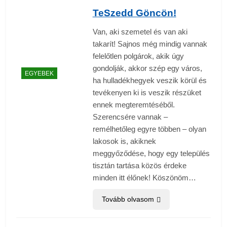
TeSzedd Göncön!
Van, aki szemetel és van aki
takarít! Sajnos még mindig vannak
felelőtlen polgárok, akik úgy
gondolják, akkor szép egy város,
EGYEBEK
ha hulladékhegyek veszik körül és
tevékenyen ki is veszik részüket
ennek megteremtéséből.
Szerencsére vannak –
remélhetőleg egyre többen – olyan
lakosok is, akiknek
meggyőződése, hogy egy település
tisztán tartása közös érdeke
minden itt élőnek! Köszönöm…
Tovább olvasom