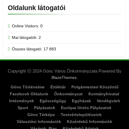
Oldalunk látogatói
Online Visitors:
0
Mai látogatók:
2
Összes látogató:
17 883
Copyright ⓒ 2024 Gönc Város Önkormányzata Powered By
.
BlazeThemes
Gönc Történelme
Értéktár
Polgármesteri Köszöntő
Facebook Oldalunk
Önkormányzat
Kormányhivatal
Intézmények
Egészségügy
Egyházak
Vendégváró
Sport
Pályázatok
Európai Uniós Pályázatok
Gönc Térképe
Testvértelepüléseink
Választási Információk
Közérdekű Információk
Vásárok, Piac
Közérdekű Adatok