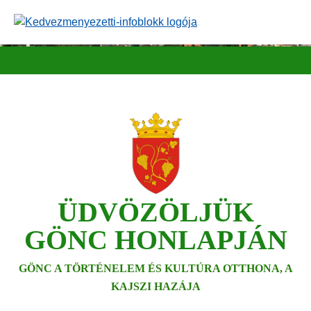
Ugrás
a
tartalomra
ÜDVÖZÖLJÜK
GÖNC HONLAPJÁN
GÖNC A TÖRTÉNELEM ÉS KULTÚRA OTTHONA, A
KAJSZI HAZÁJA