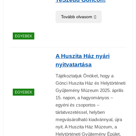
Tovább olvasom
EGYEBEK
A Huszita Ház nyári
nyitvatartása
Tájékoztatjuk Önöket, hogy a
Gönci Huszita Ház és Helytörténeti
Gyűjtemény Múzeum 2025. április
EGYEBEK
15. napon, a hagyományos –
egyéni és csoportos –
tárlatvezetéssel, helyben
megvásárolható kiadvánnyal, újra
nyit. A Huszita Ház Múzeum, a
Helytörténeti Gyűjtemény Épület,