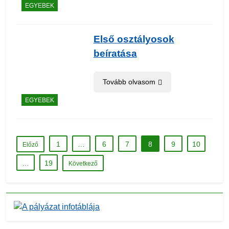
EGYEBEK
Első osztályosok
beíratása
Tovább olvasom
EGYEBEK
1
…
6
7
8
9
10
Előző
…
19
Következő