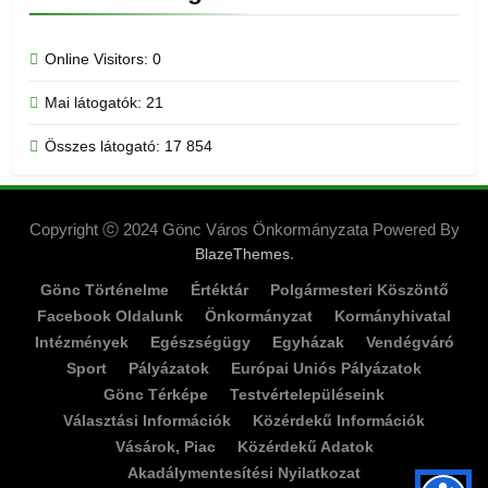
Online Visitors:
0
Mai látogatók:
21
Összes látogató:
17 854
Copyright ⓒ 2024 Gönc Város Önkormányzata Powered By
.
BlazeThemes
Gönc Történelme
Értéktár
Polgármesteri Köszöntő
Facebook Oldalunk
Önkormányzat
Kormányhivatal
Intézmények
Egészségügy
Egyházak
Vendégváró
Sport
Pályázatok
Európai Uniós Pályázatok
Gönc Térképe
Testvértelepüléseink
Választási Információk
Közérdekű Információk
Vásárok, Piac
Közérdekű Adatok
Akadálymentesítési Nyilatkozat