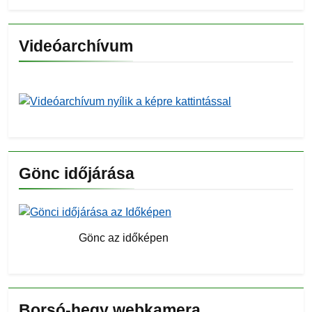
Videóarchívum
Gönc időjárása
Gönc az időképen
Borsó-hegy webkamera