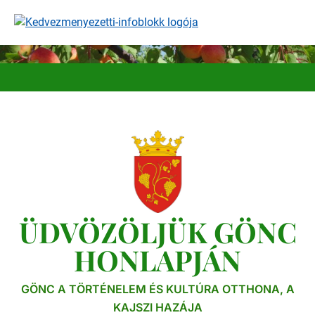
Ugrás
a
tartalomra
ÜDVÖZÖLJÜK GÖNC
HONLAPJÁN
GÖNC A TÖRTÉNELEM ÉS KULTÚRA OTTHONA, A
KAJSZI HAZÁJA