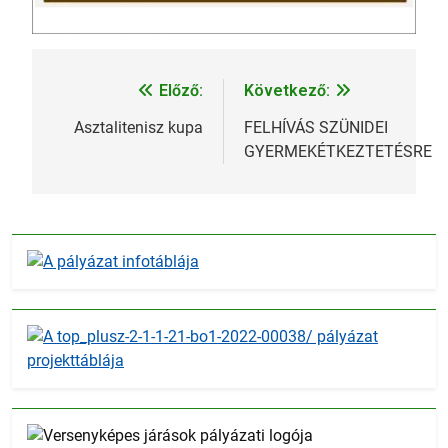
Előző:
Következő:
Bejegyzés
navigáció
Asztalitenisz kupa
FELHÍVÁS SZÜNIDEI
GYERMEKÉTKEZTETÉSRE