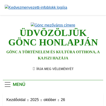
Ugrás
a
tartalomra
ÜDVÖZÖLJÜK
GÖNC HONLAPJÁN
GÖNC A TÖRTÉNELEM ÉS KULTÚRA OTTHONA, A
KAJSZI HAZÁJA
ÍRJA MEG VÉLEMÉNYÉT
MENÜ
Kezdőoldal
2025
október
26