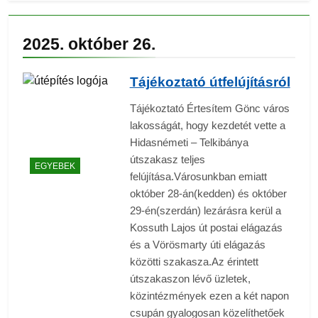
2025. október 26.
Tájékoztató útfelújításról
Tájékoztató Értesítem Gönc város
lakosságát, hogy kezdetét vette a
Hidasnémeti – Telkibánya
útszakasz teljes
EGYEBEK
felújítása.Városunkban emiatt
október 28-án(kedden) és október
29-én(szerdán) lezárásra kerül a
Kossuth Lajos út postai elágazás
és a Vörösmarty úti elágazás
közötti szakasza.Az érintett
útszakaszon lévő üzletek,
közintézmények ezen a két napon
csupán gyalogosan közelíthetőek