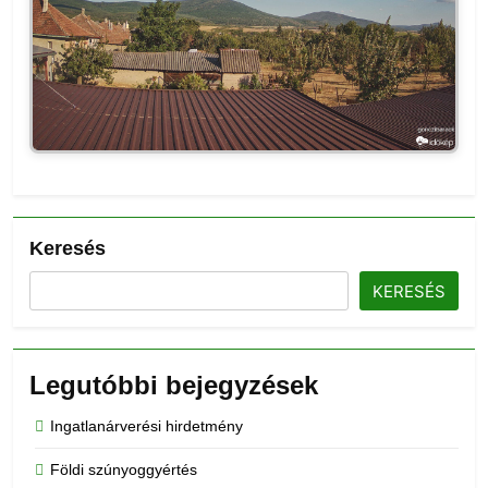
Keresés
KERESÉS
Legutóbbi bejegyzések
Ingatlanárverési hirdetmény
Földi szúnyoggyértés