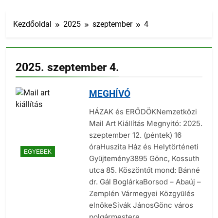
Kezdőoldal
2025
szeptember
4
2025. szeptember 4.
MEGHÍVÓ
HÁZAK és ERŐDÖKNemzetközi
Mail Art Kiállítás Megnyitó: 2025.
szeptember 12. (péntek) 16
óraHuszita Ház és Helytörténeti
EGYEBEK
Gyűjtemény3895 Gönc, Kossuth
utca 85. Köszöntőt mond: Bánné
dr. Gál BoglárkaBorsod – Abaúj –
Zemplén Vármegyei Közgyűlés
elnökeSivák JánosGönc város
polgármestere