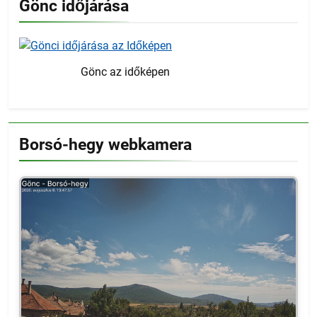
Gönc időjárása
Gönc az időképen
Borsó-hegy webkamera