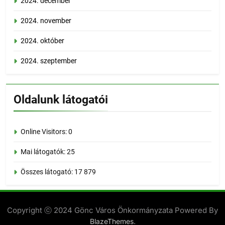
2024. december
2024. november
2024. október
2024. szeptember
Oldalunk látogatói
Online Visitors:
0
Mai látogatók:
25
Összes látogató:
17 879
Copyright ⓒ 2024 Gönc Város Önkormányzata Powered By
.
BlazeThemes