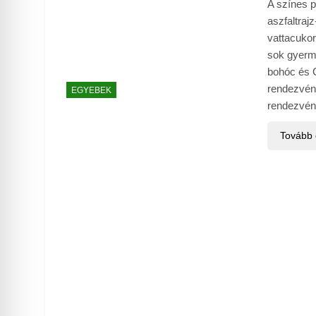
A színes p
aszfaltraj
vattacukor
sok gyerm
bohóc és C
rendezvén
EGYEBEK
rendezvé
Tovább