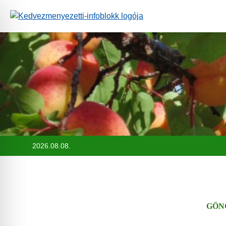
Ugrás
a
tartalomra
2026.08.08.
GÖN