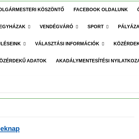
OLGÁRMESTERI KÖSZÖNTŐ
FACEBOOK OLDALUNK
EGYHÁZAK
VENDÉGVÁRÓ
SPORT
PÁLYÁZ
LÉSEINK
VÁLASZTÁSI INFORMÁCIÓK
KÖZÉRDEK
ÖZÉRDEKŰ ADATOK
AKADÁLYMENTESÍTÉSI NYILATKOZ
eknap