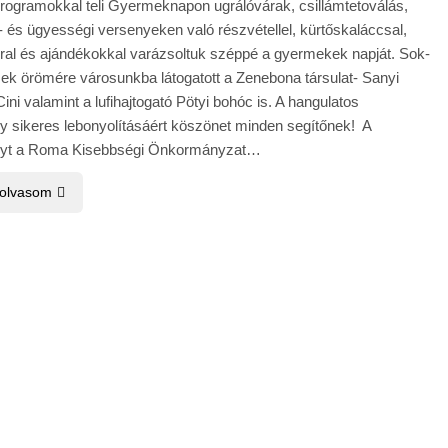
rogramokkal teli Gyermeknapon ugrálóvárak, csillámtetoválás,
z- és ügyességi versenyeken való részvétellel, kürtőskaláccsal,
ral és ajándékokkal varázsoltuk széppé a gyermekek napját. Sok-
ek örömére városunkba látogatott a Zenebona társulat- Sanyi
ini valamint a lufihajtogató Pötyi bohóc is. A hangulatos
y sikeres lebonyolításáért köszönet minden segítőnek! A
nyt a Roma Kisebbségi Önkormányzat…
 olvasom