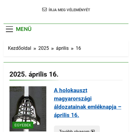
ÍRJA MEG VÉLEMÉNYÉT
MENÜ
Kezdőoldal
2025
április
16
2025. április 16.
A holokauszt
magyarországi
áldozatainak emléknapja –
április 16.
EGYEBEK
Tovább olvasom