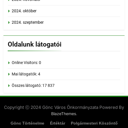
2024. október
2024. szeptember
Oldalunk látogatói
Online Visitors:
0
Mai látogatók:
4
Összes látogató:
17 837
Copyright ⓒ 2024 Gönc Város Önkormányzata Powered By
.
BlazeThemes
Gönc Történelme
Értéktár
Polgármesteri Köszöntő