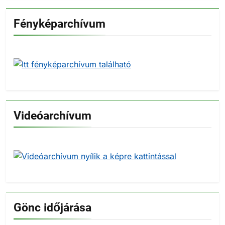
Fényképarchívum
Videóarchívum
Gönc időjárása