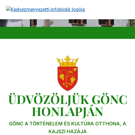
Ugrás
a
tartalomra
ÜDVÖZÖLJÜK GÖNC
HONLAPJÁN
GÖNC A TÖRTÉNELEM ÉS KULTÚRA OTTHONA, A
KAJSZI HAZÁJA