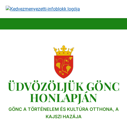
Ugrás
a
tartalomra
ÜDVÖZÖLJÜK GÖNC
HONLAPJÁN
GÖNC A TÖRTÉNELEM ÉS KULTÚRA OTTHONA, A
KAJSZI HAZÁJA