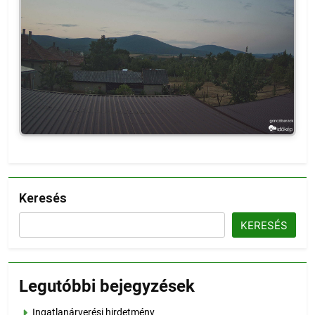
Keresés
KERESÉS
Legutóbbi bejegyzések
Ingatlanárverési hirdetmény