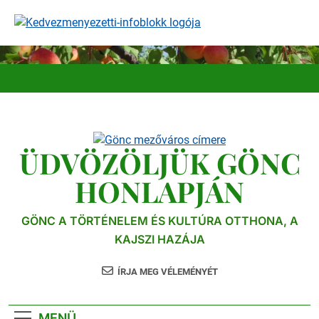
Ugrás
a
tartalomra
ÜDVÖZÖLJÜK GÖNC
HONLAPJÁN
GÖNC A TÖRTÉNELEM ÉS KULTÚRA OTTHONA, A
KAJSZI HAZÁJA
ÍRJA MEG VÉLEMÉNYÉT
MENÜ