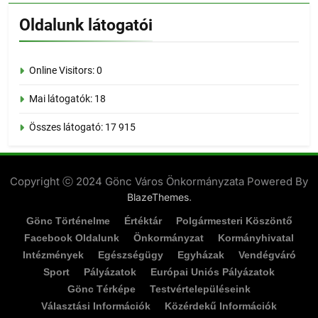
Oldalunk látogatói
Online Visitors:
0
Mai látogatók:
18
Összes látogató:
17 915
Copyright ⓒ 2024 Gönc Város Önkormányzata Powered By
.
BlazeThemes
Gönc Történelme
Értéktár
Polgármesteri Köszöntő
Facebook Oldalunk
Önkormányzat
Kormányhivatal
Intézmények
Egészségügy
Egyházak
Vendégváró
Sport
Pályázatok
Európai Uniós Pályázatok
Gönc Térképe
Testvértelepüléseink
Választási Információk
Közérdekű Információk