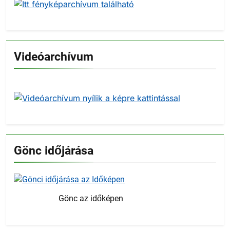
Videóarchívum
Gönc időjárása
Gönc az időképen