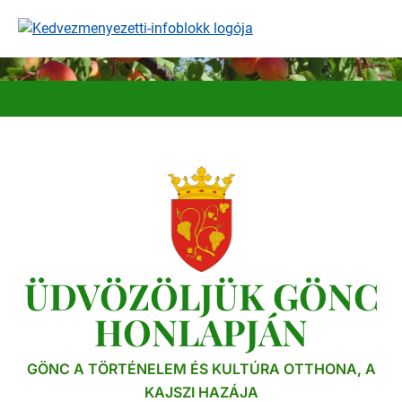
Ugrás
a
tartalomra
ÜDVÖZÖLJÜK GÖNC
HONLAPJÁN
GÖNC A TÖRTÉNELEM ÉS KULTÚRA OTTHONA, A
KAJSZI HAZÁJA