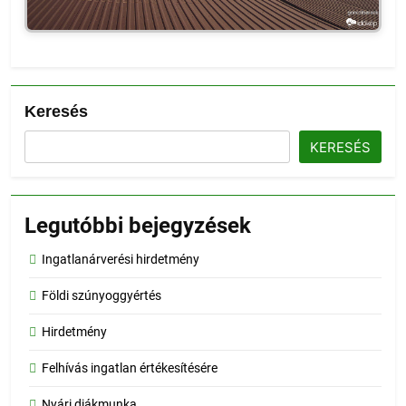
Keresés
KERESÉS
Legutóbbi bejegyzések
Ingatlanárverési hirdetmény
Földi szúnyoggyértés
Hirdetmény
Felhívás ingatlan értékesítésére
Nyári diákmunka